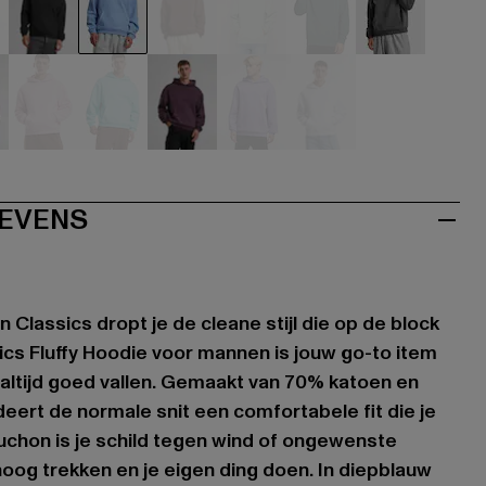
ige
schwarz
blau
braun
grün
grün
grau
ve
rosa
türkis
violet
violet
weiß
EVENS
 Classics dropt je de cleane stijl die op de block
ics Fluffy Hoodie voor mannen is jouw go-to item
e altijd goed vallen. Gemaakt van 70% katoen en
eert de normale snit een comfortabele fit die je
uchon is je schild tegen wind of ongewenste
og trekken en je eigen ding doen. In diepblauw