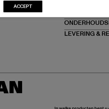
ACCEPT
MAAT
ONDERHOUDSI
LEVERING & 
AAN
In welke producten bent u