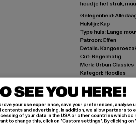
houd je het strak, maar
Gelegenheid: Alledaags
Halslijn: Kap
Type huls: Lange mo
Patroon: Effen
Details: Kangoeroeza
Cut: Regelmatig
Merk: Urban Classics
Kategori: Hoodies
Kleur: blau
O SEE YOU HERE!
Kleur fabrikant: powd
Materiële samenstell
rove your use experience, save your preferences, analyse u
Art.Nr: TB6750-18327
ontents and advertising. In addition, we allow partners to e
ocessing of your data in the USA or other countries which do 
Fabrikant: TB Interna
ant to change this, click on "Custom settings". By clicking on 
Dr.-Robert-Murjahn-S