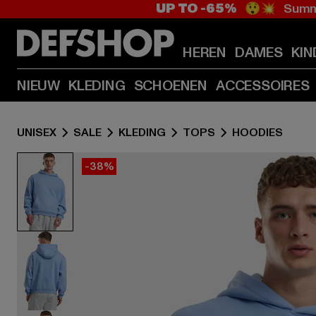
UP TO -65%
😲💥 Summe
HEREN
DAMES
KIN
NIEUW
KLEDING
SCHOENEN
ACCESSOIRES
UNISEX
SALE
KLEDING
TOPS
HOODIES
-38%