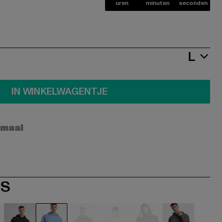
uren
minuten
seconden
L
IN WINKELWAGENTJE
rmaal
ES