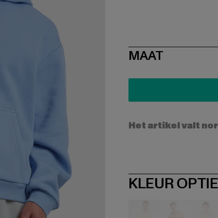
SIZE
MAAT
Het artikel valt no
KLEUR OPTI