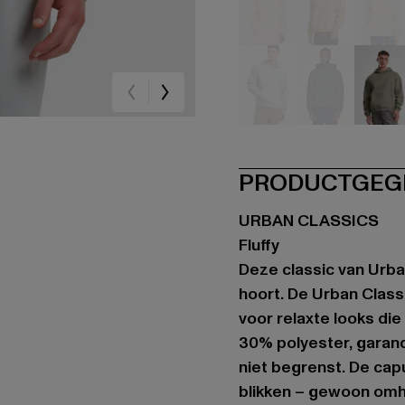
beige
beige
be
grau
grau
oli
PRODUCTGEG
URBAN CLASSICS
Fluffy
Deze classic van Urban
hoort. De Urban Class
voor relaxte looks di
30% polyester, garand
niet begrenst. De cap
blikken – gewoon omho