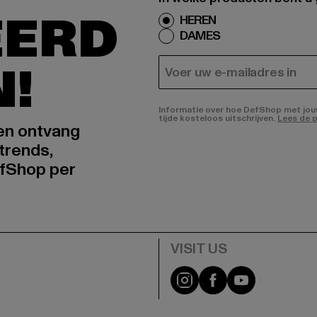
EERD
HEREN
DAMES
N!
E-MAIL
Informatie over hoe DefShop met jouw 
tijde kosteloos uitschrijven.
Lees de p
 en ontvang
trends,
fShop per
Visit our Instagram pa
Visit our Facebo
Visit our Y