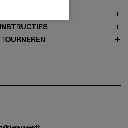
NSTRUCTIES
RETOURNEREN
 geïnteresseerd?