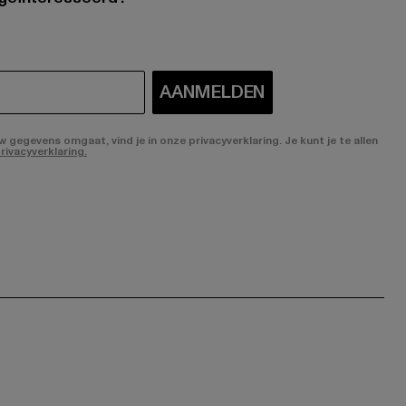
AANMELDEN
gegevens omgaat, vind je in onze privacyverklaring. Je kunt je te allen
rivacyverklaring.
ge:
ok page:
ouTube channel: