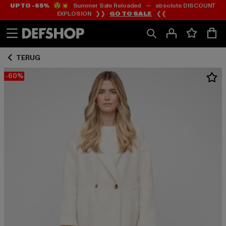
UP TO -65%
😲💥 Summer Sale Reloaded — absolute DISCOUNT
Ga
Ga
EXPLOSION ❯❯
GO TO SALE
❮❮
naar
naar
Inhoud
Footer
TERUG
-60%