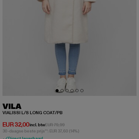
VILA
VIALISSI L/S LONG COAT/PB
Huidige prijs: EUR 32,00
EUR 32,00
Actieprijs: EUR 79,99
incl. btw
EUR 79,99
30-daagse beste prijs**: EUR 37,60
(14%)
Direct leverbaar!