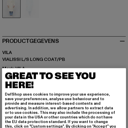
beige
blau
PRODUCTGEGEVENS
VILA
VIALISSI L/S LONG COAT/PB
Merk: VILA
GREAT TO SEE YOU
Kategori: Winter Jackets
HERE!
Kleur: beige
Kleur fabrikant: beige
DefShop uses cookies to improve your use experience,
Materiële samenstelling: 100% Polyester
save your preferences, analyse use behaviour and to
Art.Nr: 14075140-00003
provide and measure interest-based contents and
advertising. In addition, we allow partners to extract data
or to use cookies. This may also include the processing of
Fabrikant: Bestseller Textilhandels GmbH |
your data in the USA or other countries which do not have
the EU data protection standard. If you want to change
hamburg@bestseller.com
this, click on "Custom settings". By clicking on "Accept" you