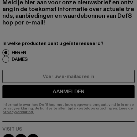
Meld je hier aan voor onze nieuwsbrief en ontv
ang in de toekomst informatie over actuele tre
nds, aanbiedingen en waardebonnen van DefS
hop per e-mail!
In welke producten bent u geïnteresseerd?
HEREN
DAMES
E-MAIL
AANMELDEN
Informatie over hoe DefShop met jouw gegevens omgaat, vind je in onze
privacyverklaring. Je kunt je te allen tijde kosteloos uitschrijven.
Lees de
privacyverklaring.