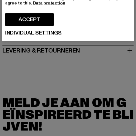
Modering 1,Haus A | 22457 Hamburg | DE
agree to this.
Data protection
ACCEPT
MAAT
INDIVIDUAL SETTINGS
ONDERHOUDSINSTRUCTIES
LEVERING & RETOURNEREN
MELD JE AAN OM G
EÏNSPIREERD TE BLI
JVEN!