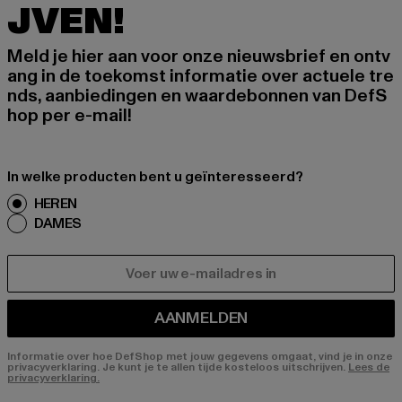
JVEN!
Meld je hier aan voor onze nieuwsbrief en ontv
ang in de toekomst informatie over actuele tre
nds, aanbiedingen en waardebonnen van DefS
hop per e-mail!
In welke producten bent u geïnteresseerd?
HEREN
DAMES
E-MAIL
AANMELDEN
Informatie over hoe DefShop met jouw gegevens omgaat, vind je in onze
privacyverklaring. Je kunt je te allen tijde kosteloos uitschrijven.
Lees de
privacyverklaring.