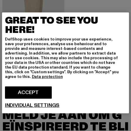
GREAT TO SEE YOU
HERE!
DefShop uses cookies to improve your use experience,
save your preferences, analyse use behaviour and to
provide and measure interest-based contents and
advertising. In addition, we allow partners to extract data
or to use cookies. This may also include the processing of
your data in the USA or other countries which do not have
VERO MODA
the EU data protection standard. If you want to change
Vero Moda Damen NOOS
this, click on "Custom settings". By clicking on "Accept" you
Huidige prijs: Van EUR 11,96
Actieprijs: EUR 29,90
van
EUR 11,96
EUR 29,90
agree to this.
Data protection
ACCEPT
INDIVIDUAL SETTINGS
MELD JE AAN OM G
EÏNSPIREERD TE BLI