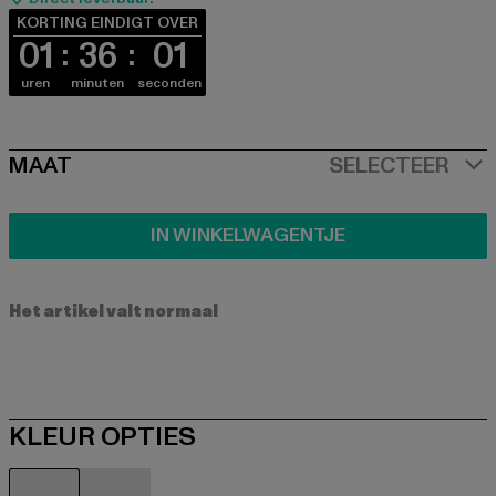
KORTING EINDIGT OVER
01
36
01
uren
minuten
seconden
SIZE
MAAT
SELECTEER
IN WINKELWAGENTJE
Het artikel valt normaal
KLEUR OPTIES