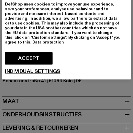
Krachtige stijl, lichtvoetig.
DefShop uses cookies to improve your use experience,
save your preferences, analyse use behaviour and to
Merk: Buffalo
provide and measure interest-based contents and
Kategori: Sneakers Low
advertising. In addition, we allow partners to extract data
or to use cookies. This may also include the processing of
Kleur: schwarz, rot
your data in the USA or other countries which do not have
Kleur fabrikant: black/silver
the EU data protection standard. If you want to change
this, click on "Custom settings". By clicking on "Accept" you
Materiaal bovenkant: ander materiaal
agree to this.
Data protection
Voering: ander materiaal
Art.Nr: PD00015628-02499
ACCEPT
Fabrikant: Buffalo Boots GmbH |
service-de@buffalo-
INDIVIDUAL SETTINGS
boots.com
Schanzenstraße 41 | 51063 Köln | DE
MAAT
ONDERHOUDSINSTRUCTIES
LEVERING & RETOURNEREN