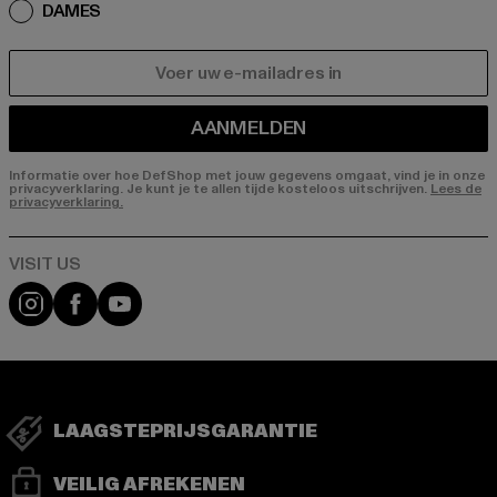
DAMES
E-MAIL
AANMELDEN
Informatie over hoe DefShop met jouw gegevens omgaat, vind je in onze
privacyverklaring. Je kunt je te allen tijde kosteloos uitschrijven.
Lees de
privacyverklaring.
Visit our Instagram page:
Visit our Facebook page:
Visit our YouTube channel:
LAAGSTEPRIJSGARANTIE
VEILIG AFREKENEN