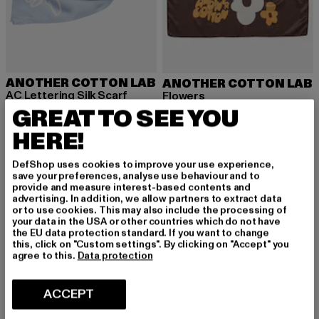
ANOTHER COTTON LAB
ANOTHER COTTON LAB
AC Lettering Silk Scarf
Flowers
Huidige prijs: EUR 26,93
Actieprijs: EUR 35,90
GREAT TO SEE YOU
EUR 26,93
EUR 35,90
Huidige prijs: EUR 25,13
Actieprijs: EUR
EUR 25,13
EUR 35,90
HERE!
DefShop uses cookies to improve your use experience,
-58%
-25%
save your preferences, analyse use behaviour and to
provide and measure interest-based contents and
advertising. In addition, we allow partners to extract data
or to use cookies. This may also include the processing of
your data in the USA or other countries which do not have
the EU data protection standard. If you want to change
this, click on "Custom settings". By clicking on "Accept" you
agree to this.
Data protection
ACCEPT