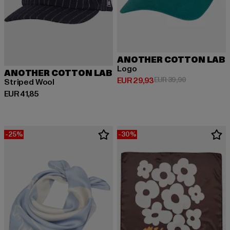
ANOTHER COTTON LAB
Logo
ANOTHER COTTON LAB
Huidige prijs: EUR 29,93
Actieprijs: EU
EUR 29,93
EUR 39,90
Striped Wool
Huidige prijs: EUR 41,85
EUR 41,85
-25%
-30%