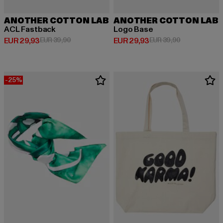
ANOTHER COTTON LAB
ANOTHER COTTON LAB
ACL Fastback
Logo Base
Huidige prijs: EUR 29,93
Actieprijs: EUR 39,90
Huidige prijs: EUR 29,93
Actieprijs: EU
EUR 29,93
EUR 39,90
EUR 29,93
EUR 39,90
-25%