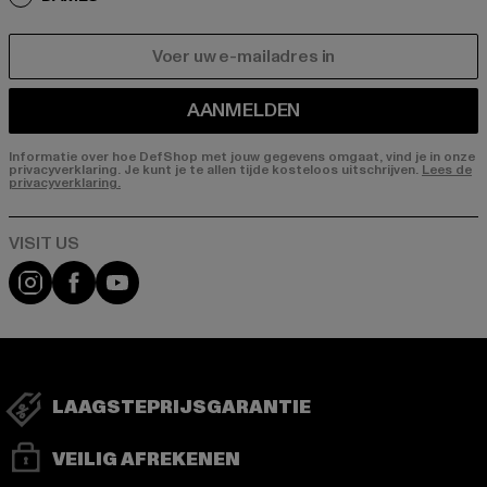
E-MAIL
AANMELDEN
Informatie over hoe DefShop met jouw gegevens omgaat, vind je in onze
privacyverklaring. Je kunt je te allen tijde kosteloos uitschrijven.
Lees de
privacyverklaring.
Visit our Instagram page:
Visit our Facebook page:
Visit our YouTube channel:
LAAGSTEPRIJSGARANTIE
VEILIG AFREKENEN