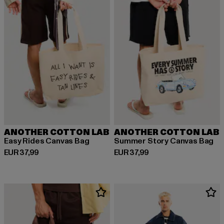
ANOTHER COTTON LAB
ANOTHER COTTON LAB
Easy Rides Canvas Bag
Summer Story Canvas Bag
Huidige prijs: EUR 37,99
Huidige prijs: EUR 37,99
EUR 37,99
EUR 37,99