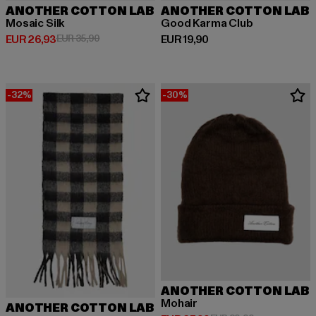
ANOTHER COTTON LAB
ANOTHER COTTON LAB
Mosaic Silk
Good Karma Club
Huidige prijs: EUR 26,93
Actieprijs: EUR 35,90
Huidige prijs: EUR 19,90
EUR 26,93
EUR 35,90
EUR 19,90
-32%
-30%
ANOTHER COTTON LAB
Mohair
ANOTHER COTTON LAB