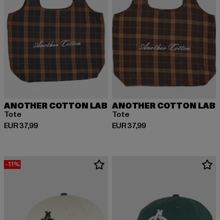
ANOTHER COTTON LAB
ANOTHER COTTON LAB
Tote
Tote
Huidige prijs: EUR 37,99
Huidige prijs: EUR 37,99
EUR 37,99
EUR 37,99
-11%