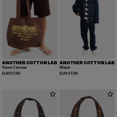
ANOTHER COTTON LAB
ANOTHER COTTON LAB
Rave Canvas
Major
Huidige prijs: EUR 37,99
Huidige prijs: EUR 37,99
EUR 37,99
EUR 37,99