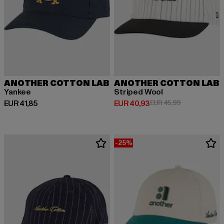
ANOTHER COTTON LAB
ANOTHER COTTON LAB
Yankee
Striped Wool
Huidige prijs: EUR 41,85
Huidige prijs: EUR 40,93
Actieprijs: EU
EUR 41,85
EUR 40,93
EUR 45,99
-25%