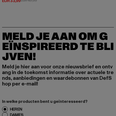
Huidige prijs: EUR 33,99
Actieprijs: EUR 49,99
EUR 33,99
EUR 49,99
MELD JE AAN OM G
EÏNSPIREERD TE BLI
JVEN!
Meld je hier aan voor onze nieuwsbrief en ontv
ang in de toekomst informatie over actuele tre
nds, aanbiedingen en waardebonnen van DefS
hop per e-mail!
In welke producten bent u geïnteresseerd?
HEREN
DAMES