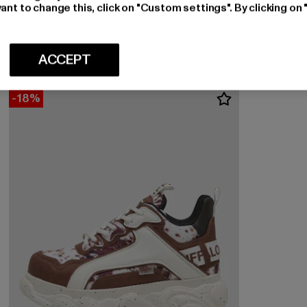
BUFFALO
ant to change this, click on "Custom settings". By clicking on 
MALAGA LACE
Huidige prijs: EUR 91,29
Actieprijs: EUR 109,99
EUR 91,29
EUR 109,99
ACCEPT
-18%