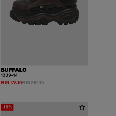
BUFFALO
1339-14
Huidige prijs: EUR 178,19
Actieprijs: EUR 219,99
EUR 178,19
EUR 219,99
-18%