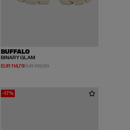
BUFFALO
BINARY GLAM
Huidige prijs: EUR 114,79
Actieprijs: EUR 139,99
EUR 114,79
EUR 139,99
-17%