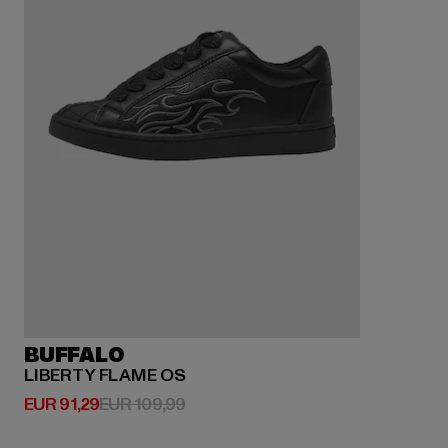
BUFFALO
LIBERTY FLAME OS
Huidige prijs: EUR 91,29
Actieprijs: EUR 109,99
EUR 91,29
EUR 109,99