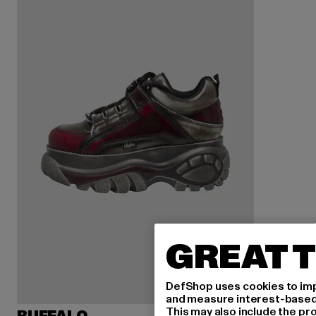
GREAT T
DefShop uses cookies to imp
and measure interest-based c
This may also include the pr