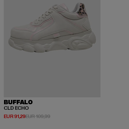
BUFFALO
CLD ECHO
Huidige prijs: EUR 91,29
Actieprijs: EUR 109,99
EUR 91,29
EUR 109,99