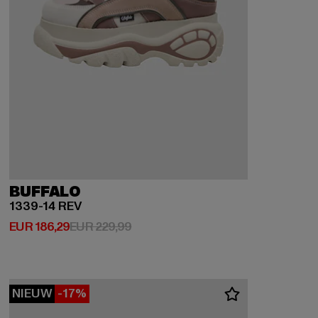
BUFFALO
1339-14 REV
Huidige prijs: EUR 186,29
Actieprijs: EUR 229,99
EUR 186,29
EUR 229,99
NIEUW
-17%