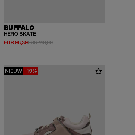
BUFFALO
HERO SKATE
Huidige prijs: EUR 98,39
Actieprijs: EUR 119,99
EUR 98,39
EUR 119,99
NIEUW
-19%