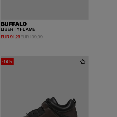
BUFFALO
LIBERTY FLAME
Huidige prijs: EUR 91,29
Actieprijs: EUR 109,99
EUR 91,29
EUR 109,99
-19%