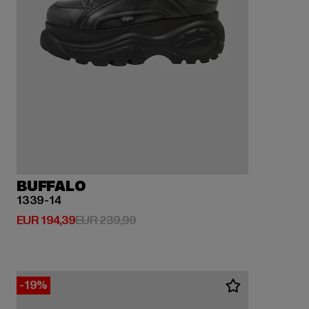
BUFFALO
1339-14
Huidige prijs: EUR 194,39
Actieprijs: EUR 239,99
EUR 194,39
EUR 239,99
-19%