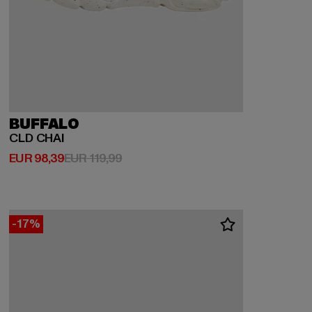
BUFFALO
CLD CHAI
Huidige prijs: EUR 98,39
Actieprijs: EUR 119,99
EUR 98,39
EUR 119,99
-17%