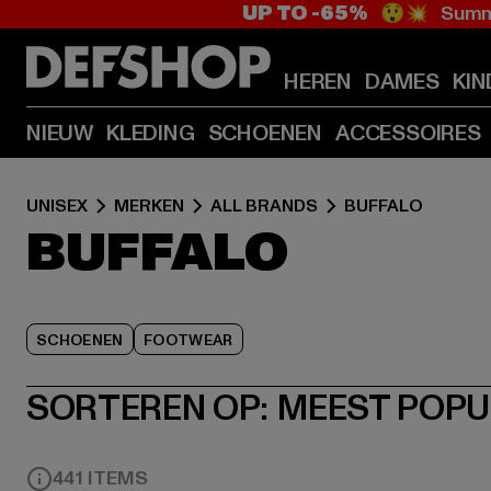
UP TO -65%
😲💥 Summe
HEREN
DAMES
KIN
NIEUW
KLEDING
SCHOENEN
ACCESSOIRES
UNISEX
MERKEN
ALL BRANDS
BUFFALO
BUFFALO
SCHOENEN
FOOTWEAR
SORTEREN OP:
MEEST POPU
441 ITEMS