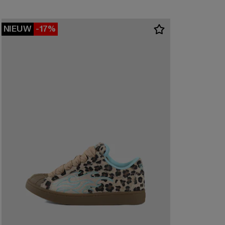
NIEUW
-17%