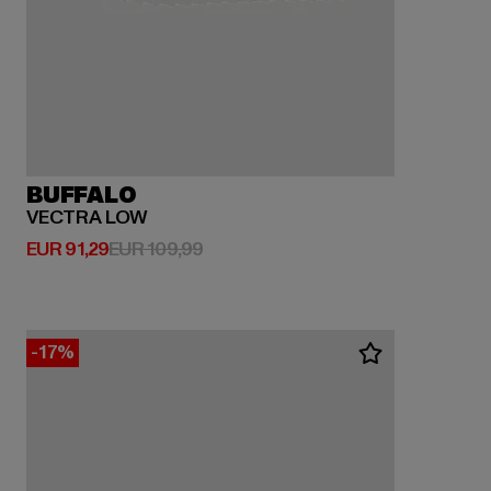
BUFFALO
VECTRA LOW
Huidige prijs: EUR 91,29
Actieprijs: EUR 109,99
EUR 91,29
EUR 109,99
-17%