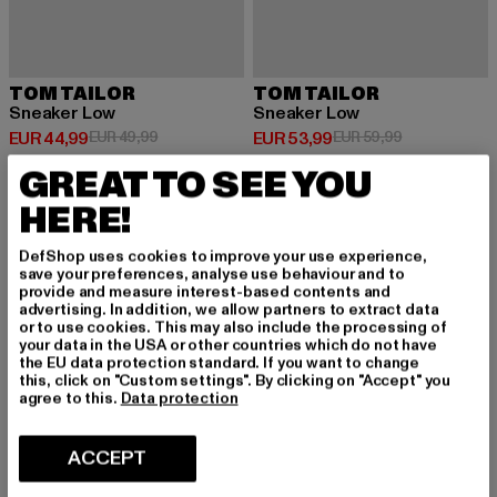
TOM TAILOR
TOM TAILOR
Sneaker Low
Sneaker Low
Huidige prijs: EUR 44,99
Actieprijs: EUR 49,99
Huidige prijs: EUR 53,99
Actieprijs: EU
EUR 44,99
EUR 49,99
EUR 53,99
EUR 59,99
GREAT TO SEE YOU
HERE!
-10%
-10%
DefShop uses cookies to improve your use experience,
save your preferences, analyse use behaviour and to
provide and measure interest-based contents and
advertising. In addition, we allow partners to extract data
or to use cookies. This may also include the processing of
your data in the USA or other countries which do not have
the EU data protection standard. If you want to change
this, click on "Custom settings". By clicking on "Accept" you
agree to this.
Data protection
ACCEPT