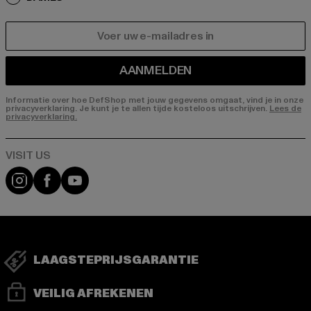
E-MAIL
AANMELDEN
Informatie over hoe DefShop met jouw gegevens omgaat, vind je in onze
privacyverklaring. Je kunt je te allen tijde kosteloos uitschrijven.
Lees de
privacyverklaring.
Visit our Instagram page:
Visit our Facebook page:
Visit our YouTube channel:
LAAGSTEPRIJSGARANTIE
VEILIG AFREKENEN