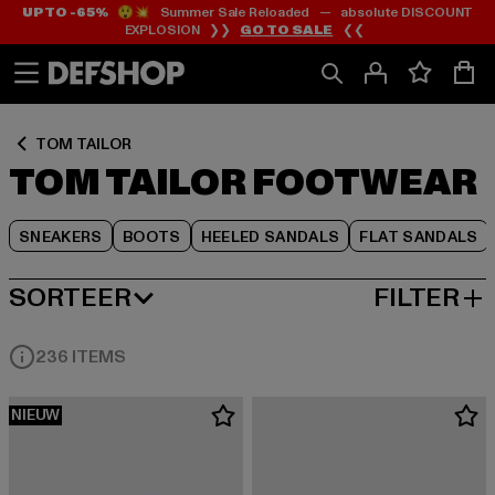
UP TO -65%
😲💥 Summer Sale Reloaded — absolute DISCOUNT
Ga
Ga
Ga
EXPLOSION ❯❯
GO TO SALE
❮❮
naar
naar
naar
Inhoud
Footer
Product
Rooster
TOM TAILOR
TOM TAILOR FOOTWEAR
SNEAKERS
BOOTS
HEELED SANDALS
FLAT SANDALS
SORTEER
FILTER
MEEST POPULAIRE
236 ITEMS
NIEUW