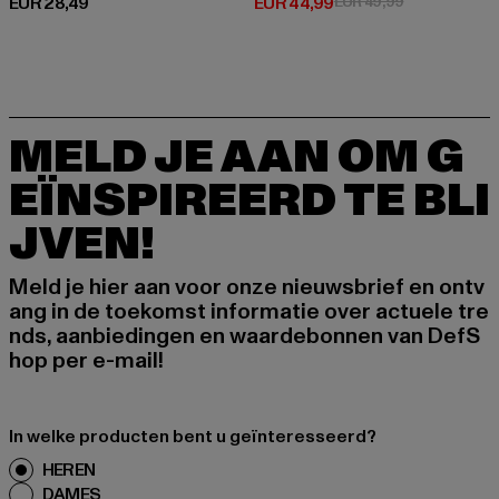
Huidige prijs: EUR 28,49
Huidige prijs: EUR 44,99
Actieprijs: EU
EUR 28,49
EUR 44,99
EUR 49,99
MELD JE AAN OM G
EÏNSPIREERD TE BLI
JVEN!
Meld je hier aan voor onze nieuwsbrief en ontv
ang in de toekomst informatie over actuele tre
nds, aanbiedingen en waardebonnen van DefS
hop per e-mail!
In welke producten bent u geïnteresseerd?
HEREN
DAMES