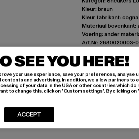
Kategori: Sneakers L
Kleur: braun
Kleur fabrikant: cogna
Materiaal bovenkant: 
Voering: ander materi
Art.Nr: 2680020003-
O SEE YOU HERE!
Fabrikant: Supremo 
Blocksbergstraße 174
rove your use experience, save your preferences, analyse u
ontents and advertising. In addition, we allow partners to e
ocessing of your data in the USA or other countries which do 
MAAT
ant to change this, click on "Custom settings". By clicking on 
ONDERHOUDSI
ACCEPT
LEVERING & 