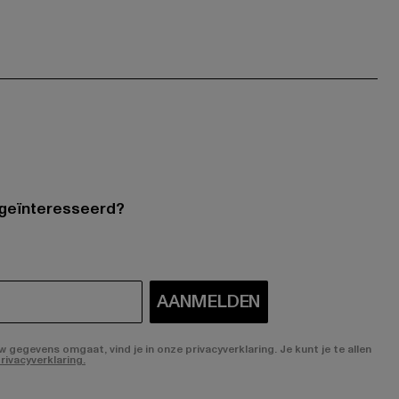
 geïnteresseerd?
AANMELDEN
gegevens omgaat, vind je in onze privacyverklaring. Je kunt je te allen
rivacyverklaring.