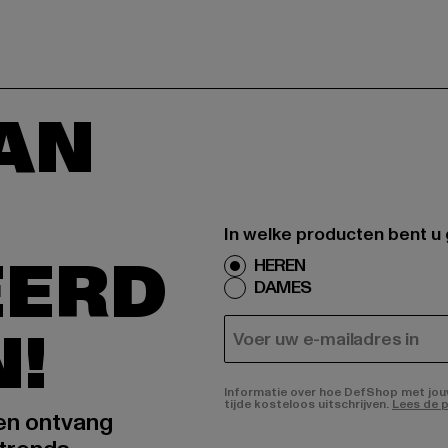
AAN
In welke producten bent u
EERD
HEREN
DAMES
N!
E-MAIL
Informatie over hoe DefShop met jouw 
tijde kosteloos uitschrijven.
Lees de p
 en ontvang