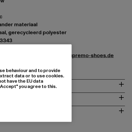
ow
c
ander materiaal
aal, gerecycleerd polyester
03343
Shoes & Boots GmbH |
info@supremo-shoes.de
 | 66955 Pirmasens | DE
se behaviour and to provide
xtract data or to use cookies.
not have the EU data
"Accept" you agree to this.
NSTRUCTIES
RETOURNEREN