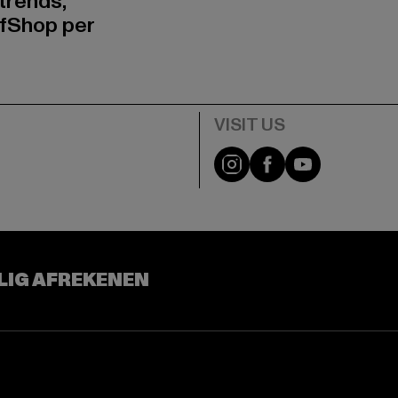
trends,
fShop per
Visit our Instagram pa
Visit our Facebo
Visit our Y
LIG AFREKENEN