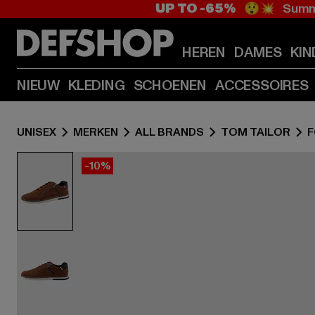
UP TO -65%
😲💥 Summe
HEREN
DAMES
KIN
NIEUW
KLEDING
SCHOENEN
ACCESSOIRES
UNISEX
MERKEN
ALL BRANDS
TOM TAILOR
-10%