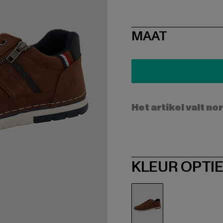
SIZE
MAAT
Het artikel valt no
KLEUR OPTI