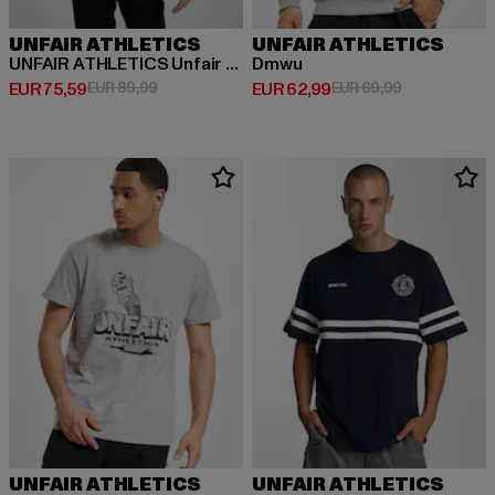
UNFAIR ATHLETICS
UNFAIR ATHLETICS
UNFAIR ATHLETICS Unfair Ninja Zipper
Dmwu
Huidige prijs: EUR 75,59
Actieprijs: EUR 89,99
Huidige prijs: EUR 62,99
Actieprijs: EU
EUR 75,59
EUR 89,99
EUR 62,99
EUR 69,99
UNFAIR ATHLETICS
UNFAIR ATHLETICS