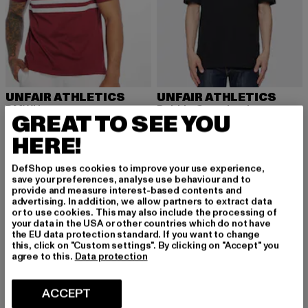
UNFAIR ATHLETICS
UNFAIR ATHLETICS
DMWU
Bubble Oversized
GREAT TO SEE YOU
Huidige prijs: EUR 37,99
Huidige prijs: EUR 19,94
Actieprijs: EUR
EUR 37,99
EUR 19,94
EUR 34,99
HERE!
DefShop uses cookies to improve your use experience,
-54%
save your preferences, analyse use behaviour and to
provide and measure interest-based contents and
advertising. In addition, we allow partners to extract data
or to use cookies. This may also include the processing of
your data in the USA or other countries which do not have
the EU data protection standard. If you want to change
this, click on "Custom settings". By clicking on "Accept" you
agree to this.
Data protection
ACCEPT