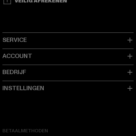
VEILIG AFREKENEN
BETAALMETHODEN