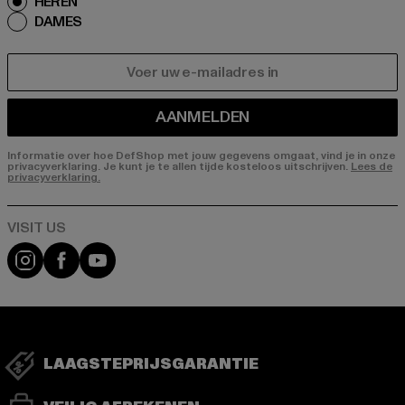
HEREN
DAMES
E-MAIL
AANMELDEN
Informatie over hoe DefShop met jouw gegevens omgaat, vind je in onze
privacyverklaring. Je kunt je te allen tijde kosteloos uitschrijven.
Lees de
privacyverklaring.
Visit our Instagram page:
Visit our Facebook page:
Visit our YouTube channel:
LAAGSTEPRIJSGARANTIE