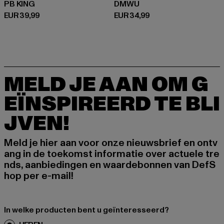
PB KING
DMWU
Huidige prijs: EUR 39,99
Huidige prijs: EUR 34,99
EUR 39,99
EUR 34,99
MELD JE AAN OM G
EÏNSPIREERD TE BLI
JVEN!
Meld je hier aan voor onze nieuwsbrief en ontv
ang in de toekomst informatie over actuele tre
nds, aanbiedingen en waardebonnen van DefS
hop per e-mail!
In welke producten bent u geïnteresseerd?