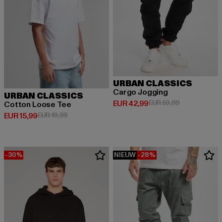
URBAN CLASSICS
Cargo Jogging
URBAN CLASSICS
Huidige prijs: EUR 42,99
Actieprijs: EU
EUR 42,99
EUR 59,99
Cotton Loose Tee
Huidige prijs: EUR 15,99
Actieprijs: EUR 19,99
EUR 15,99
EUR 19,99
-30%
NIEUW
-28%