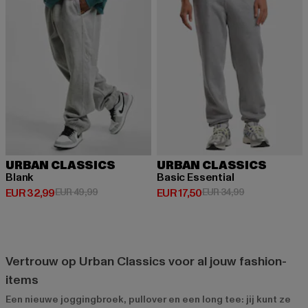
URBAN CLASSICS
URBAN CLASSICS
Blank
Basic Essential
Huidige prijs: EUR 32,99
Actieprijs: EUR 49,99
Huidige prijs: EUR 17,50
Actieprijs: EUR
EUR 32,99
EUR 49,99
EUR 17,50
EUR 34,99
Vertrouw op Urban Classics voor al jouw fashion-
items
Een nieuwe joggingbroek, pullover en een long tee: jij kunt ze