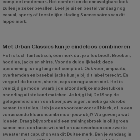
compleet modemerk. Het comfort en de onnavolgbare look
zullen je zeker bevallen. Leef je uit en bestel vandaag nog
casual, sporty of feestelijke kleding & accessoires van dit
hippe merk.
Met Urban Classics kun je eindeloos combineren
Het is toch fantastisch, één merk dat je alles biedt. Broeken,
hoodies, jacks en shirts. Voor de duidelijkheid: deze
opsomming is nog lang niet compleet. Ook voor jumpsuits,
overhemden en baseballjacks kun je bij dit label terecht. En
vergeet de boxers, shorts, caps en rugtassen niet. Het is
veelzijdige mode, waarbij de afzonderlijke modestukken
onderling uitstekend matchen. Je krijgt bij DefShop de
gelegenheid om in één keer jouw eigen, unieke garderobe
samen te stellen. Heb je een voorkeur voor all black, of is een
verrassende kleurencombi meer jouw stijl? We geven je wat
ideeën. Draag bijvoorbeeld een trainingsbroek in olijfgroen
samen met een basic wit shirt en daaroverheen een zwarte
sweater met capuchon van dit Duitse merk. Ben je vandaag in