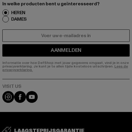
In welke producten bent u geïnteresseerd?
HEREN
DAMES
E-MAIL
AANMELDEN
Informatie over hoe DefShop met jouw gegevens omgaat, vind je in onze
privacyverklaring. Je kunt je te allen tijde kosteloos uitschrijven.
Lees de
privacyverklaring.
Visit our Instagram page:
Visit our Facebook page:
Visit our YouTube channel:
LAAGSTEPRIJSGARANTIE