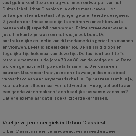
vast gebruiken! Deze en nog veel meer ontwerpen van het
Duitse label Urban Classics zijn echte must-haves. Het
ontwerpersteam bestaat uit jonge, getalenteerde designers.
Zij weten een frisse modelijn te creëren waar zelfbewuste
mensen als jij superblij van worden. Echte streetwear waar je
jezelf in kunt zijn, waar en met wie je ook bent. De
aantrekkelijke collectie van dit modemerk is gericht op mannen
en vrouwen. Leeftijd speelt geen rol. De stijl is tijdloos en
tegelijkertijd helemaal van deze tijd. De fashion heeft toffe
retro elementen uit de jaren 70 en 80 van de vorige eeuw. Deze
worden gemixt met hippe details anno nu. Denk aan een
extreem kleurencontrast, aan een rits waar je die niet direct
verwacht of aan een asymmetrische lijn. Op het resultaat kun je,
keer op keer, alleen maar verliefd worden. Heb jij behoefte aan
een goede windbreaker of een heerlijke
tussenseizoensjas
?
Dat ene exemplaar dat jij zoekt, zit er zeker tussen.
Voel je vrij en energiek in Urban Classics!
Urban Classics is een vernieuwend, verrassend en zeer