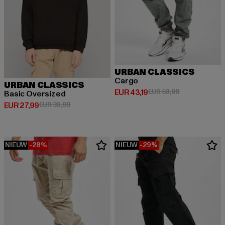
URBAN CLASSICS
Cargo
URBAN CLASSICS
Huidige prijs: EUR 43,19
Actieprijs: EUR
EUR 43,19
EUR 59,99
Basic Oversized
Huidige prijs: EUR 27,99
Actieprijs: EUR 39,99
EUR 27,99
EUR 39,99
NIEUW
-28%
NIEUW
-29%