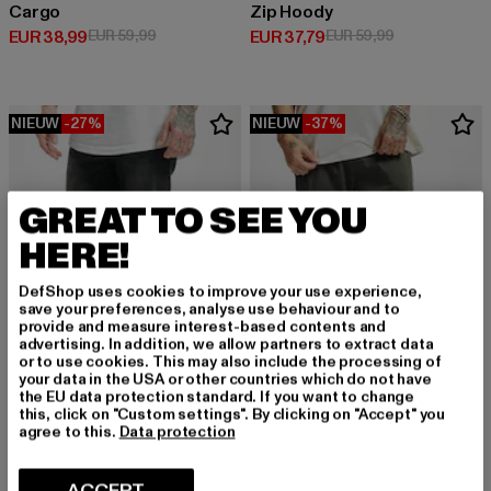
Cargo
Zip Hoody
Huidige prijs: EUR 38,99
Actieprijs: EUR 59,99
Huidige prijs: EUR 37,79
Actieprijs: EU
EUR 38,99
EUR 59,99
EUR 37,79
EUR 59,99
NIEUW
-27%
NIEUW
-37%
GREAT TO SEE YOU
HERE!
DefShop uses cookies to improve your use experience,
save your preferences, analyse use behaviour and to
provide and measure interest-based contents and
advertising. In addition, we allow partners to extract data
or to use cookies. This may also include the processing of
your data in the USA or other countries which do not have
the EU data protection standard. If you want to change
this, click on "Custom settings". By clicking on "Accept" you
URBAN CLASSICS
URBAN CLASSICS
agree to this.
Data protection
Stretch Denim
Cargo
Huidige prijs: EUR 32,84
Actieprijs: EUR 44,99
Huidige prijs: EUR 37,79
Actieprijs: EU
EUR 32,84
EUR 44,99
EUR 37,79
EUR 59,99
ACCEPT