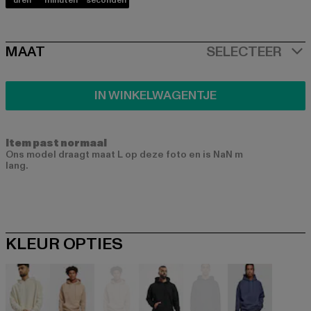
uren
minuten
seconden
SIZE
MAAT
SELECTEER
IN WINKELWAGENTJE
Item past normaal
Ons model draagt maat L op deze foto en is NaN m
lang.
KLEUR OPTIES