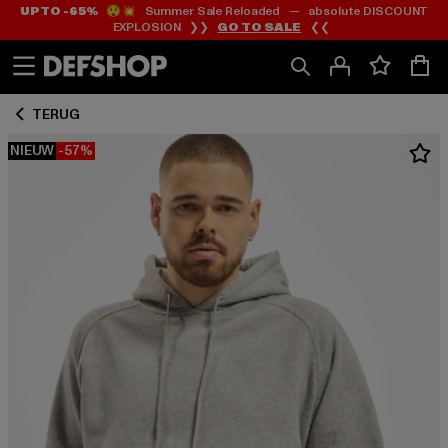
UP TO -65%
😲💥 Summer Sale Reloaded — absolute DISCOUNT
Ga
Ga
EXPLOSION ❯❯
GO TO SALE
❮❮
naar
naar
Inhoud
Footer
TERUG
NIEUW
-57%