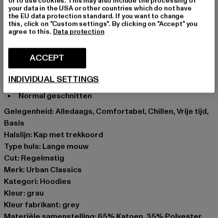
or to use cookies. This may also include the processing of
Capuchon met trekkoord
your data in the USA or other countries which do not have
Opgezette kangoeroezak
the EU data protection standard. If you want to change
this, click on "Custom settings". By clicking on "Accept" you
Ribgebreide arm- en heupmanchetten zorgen voor
agree to this.
Data protection
een stevige grip zonder wegglijden
Comfortabele materiaalmix biedt uitstekend
ACCEPT
draagcomfort
Zacht geborstelde binnenkant voor extra
INDIVIDUAL SETTINGS
bescherming en warmte
Normal geschnitten
Gelegenheid: Alledaags, Comfortabel, Chillen, Vrije tijd,
Basis
Halslijn: Kap met trekkoord
Type huls: Lange mouw
Cut: Regelmatig
Merk: Urban Classics
Kategori: Hoodies
Kleur: grau
Kleur fabrikant: grey
Materiële samenstelling: 65% Katoen, 35% Polyester