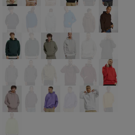
beige
beige
beige
schwarz
blau
blau
blau
blau
blau
blau
braun
braun
grün
grün
grün
grau
grau
grau
grau
grau
olive
rot
rot
rot
rosa
violet
violet
violet
weiß
gelb