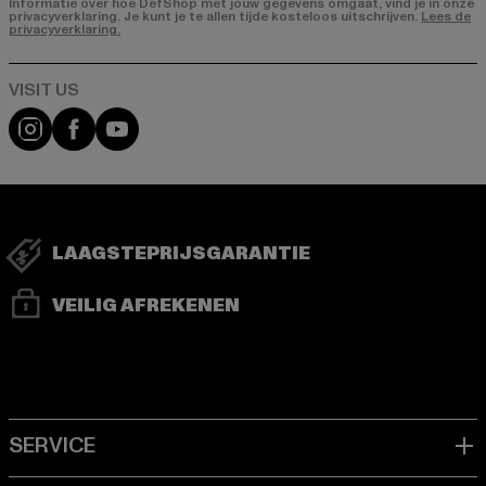
Informatie over hoe DefShop met jouw gegevens omgaat, vind je in onze
privacyverklaring. Je kunt je te allen tijde kosteloos uitschrijven.
Lees de
privacyverklaring.
Visit our Instagram page:
Visit our Facebook page:
Visit our YouTube channel:
LAAGSTEPRIJSGARANTIE
VEILIG AFREKENEN