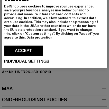
functioneel design en een strakke esthetiek. Een
essential voor je streetwear-garderobe die kwaliteit en
DefShop uses cookies to improve your use experience,
save your preferences, analyse use behaviour and to
een relaxte look optimaal combineert.
provide and measure interest-based contents and
advertising. In addition, we allow partners to extract data
Gelegenheid: Sport, Alledaags, Comfortabel, Chillen,
or to use cookies. This may also include the processing of
Sportief, Vrije tijd
your data in the USA or other countries which do not have
the EU data protection standard. If you want to change
Details: Merklogo, Steekzak
this, click on "Custom settings". By clicking on "Accept" you
Cut: Regelmatig
agree to this.
Data protection
Merk: UNFAIR ATHLETICS
Kategori: Kleding
ACCEPT
Kleur: blau
Kleur fabrikant: skyblue
INDIVIDUAL SETTINGS
Materiële samenstelling: 100% Polyester
Art.Nr: UNFR26-133-00210
MAAT
ONDERHOUDSINSTRUCTIES