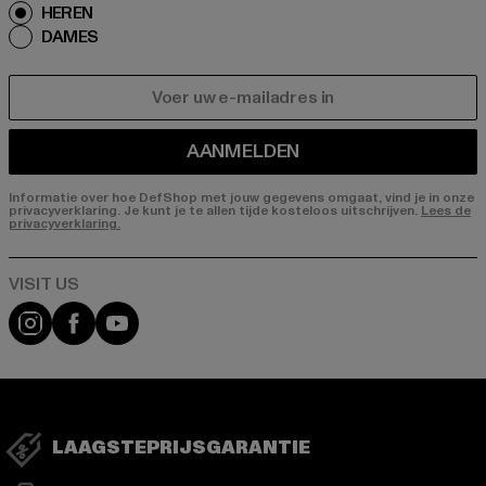
HEREN
DAMES
E-MAIL
AANMELDEN
Informatie over hoe DefShop met jouw gegevens omgaat, vind je in onze
privacyverklaring. Je kunt je te allen tijde kosteloos uitschrijven.
Lees de
privacyverklaring.
Visit our Instagram page:
Visit our Facebook page:
Visit our YouTube channel:
LAAGSTEPRIJSGARANTIE