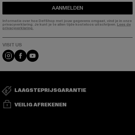
AANMELDEN
Informatie over hoe DefShop met jouw gegevens omgaat, vind je in onze
privacyverklaring. Je kunt je te allen tijde kosteloos uitschrijven.
Lees de
privacyverklaring.
Visit our Instagram page:
Visit our Facebook page:
Visit our YouTube channel:
LAAGSTEPRIJSGARANTIE
VEILIG AFREKENEN