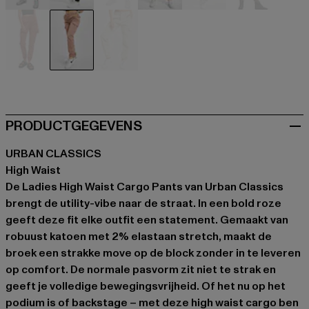
beige
schwarz
braun
grau
grau
khaki
orange
rosa
weiß
PRODUCTGEGEVENS
URBAN CLASSICS
High Waist
De Ladies High Waist Cargo Pants van Urban Classics
brengt de utility-vibe naar de straat. In een bold roze
geeft deze fit elke outfit een statement. Gemaakt van
robuust katoen met 2% elastaan stretch, maakt de
broek een strakke move op de block zonder in te leveren
op comfort. De normale pasvorm zit niet te strak en
geeft je volledige bewegingsvrijheid. Of het nu op het
podium is of backstage – met deze high waist cargo ben