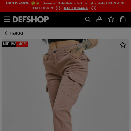
UP TO -65%
😲💥 Summer Sale Reloaded — absolute DISCOUNT
Ga
Ga
EXPLOSION ❯❯
GO TO SALE
❮❮
naar
naar
Inhoud
Footer
TERUG
NIEUW
-40%