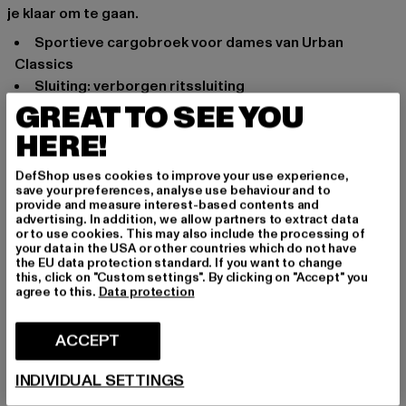
je klaar om te gaan.
Sportieve cargobroek voor dames van Urban
Classics
Sluiting: verborgen ritssluiting
Zijzakken
GREAT TO SEE YOU
Afsluitbare achterzakken
HERE!
Beenzakken met knoopsluiting bieden extra
opbergruimte
DefShop uses cookies to improve your use experience,
save your preferences, analyse use behaviour and to
Beenvorm die smaller wordt
provide and measure interest-based contents and
Elastische manchetten voorkomen vervelend
advertising. In addition, we allow partners to extract data
or to use cookies. This may also include the processing of
uitglijden
your data in the USA or other countries which do not have
Robuust katoen zorgt voor langdurig comfort
the EU data protection standard. If you want to change
this, click on "Custom settings". By clicking on "Accept" you
Gelegenheid: Alledaags, Comfortabel, Normaal, Casual,
agree to this.
Data protection
Casual, Basis
Soorten sluitingen: Verborgen ritssluiting
ACCEPT
Cut: Regelmatig
Merk: Urban Classics
INDIVIDUAL SETTINGS
Kategori: Cargobroeken