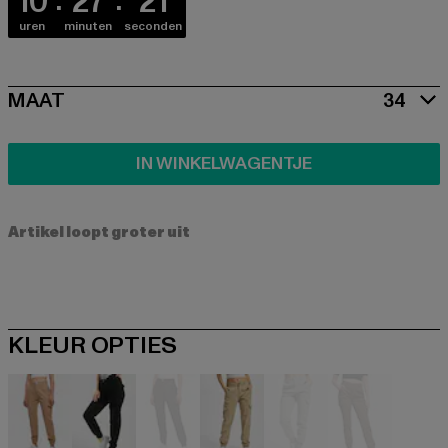
10
27
21
uren
minuten
seconden
SIZE
MAAT
34
IN WINKELWAGENTJE
Artikel loopt groter uit
KLEUR OPTIES