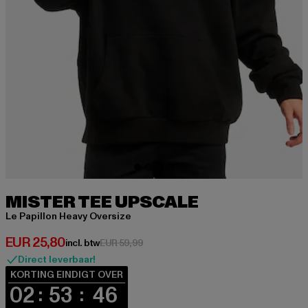
MISTER TEE UPSCALE
Le Papillon Heavy Oversize
Huidige prijs: EUR 25,80
EUR 25,80
Actieprijs: EUR 59,99
incl. btw
EUR 59,99
Direct leverbaar!
KORTING EINDIGT OVER
02
53
46