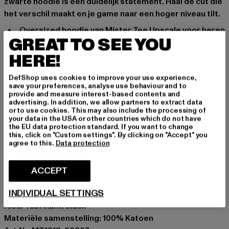
zwarte hoodie is een duidelijk statement. Haal de cut die
het verschil maakt en je game naar een hoger niveau tilt.
Oversized hoodie van Mister Tee Upscale voor heren
GREAT TO SEE YOU
Capuchon met koord voor breedteverstelling
Print op de voorkant
HERE!
Elastische geribde manchetten op de arm en heupen
DefShop uses cookies to improve your use experience,
zorgen voor een goede pasvorm
save your preferences, analyse use behaviour and to
Opgezette kangoeroezak
provide and measure interest-based contents and
advertising. In addition, we allow partners to extract data
Puur katoen biedt aangenaam draagcomfort
or to use cookies. This may also include the processing of
your data in the USA or other countries which do not have
Gelegenheid: Alledaags, Comfortabel, Chillen, Vrije tijd
the EU data protection standard. If you want to change
Halslijn: Kap
this, click on "Custom settings". By clicking on "Accept" you
agree to this.
Data protection
Type huls: Lange mouw
Cut: Oversized
Merk: Mister Tee Upscale
ACCEPT
Kategori: Hoodies
INDIVIDUAL SETTINGS
Kleur: schwarz
Kleur fabrikant: black
Materiële samenstelling: 100% Katoen