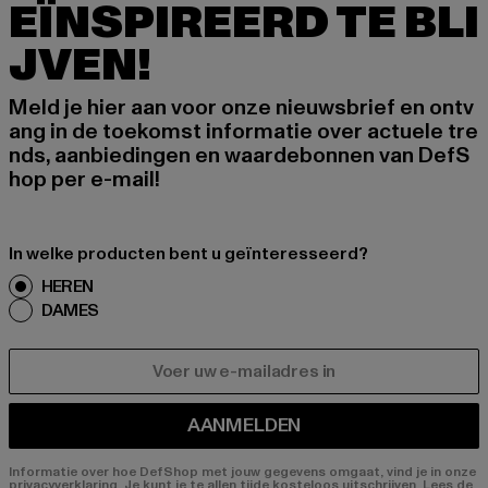
EÏNSPIREERD TE BLI
JVEN!
Meld je hier aan voor onze nieuwsbrief en ontv
ang in de toekomst informatie over actuele tre
nds, aanbiedingen en waardebonnen van DefS
hop per e-mail!
In welke producten bent u geïnteresseerd?
HEREN
DAMES
E-MAIL
AANMELDEN
Informatie over hoe DefShop met jouw gegevens omgaat, vind je in onze
privacyverklaring. Je kunt je te allen tijde kosteloos uitschrijven.
Lees de