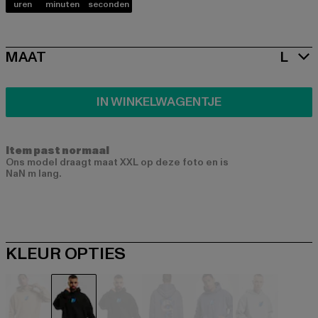
uren
minuten
seconden
SIZE
MAAT
L
IN WINKELWAGENTJE
Item past normaal
Ons model draagt maat XXL op deze foto en is
NaN m lang.
KLEUR OPTIES