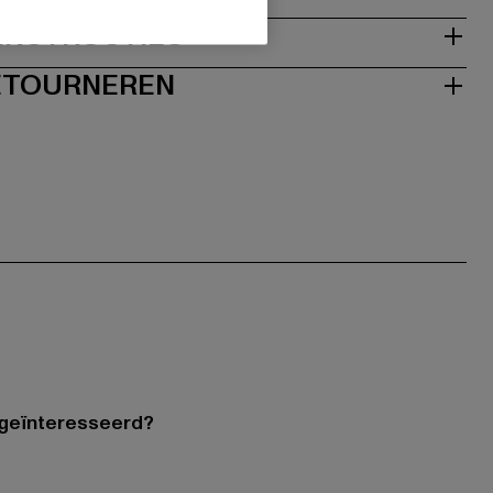
NSTRUCTIES
RETOURNEREN
 geïnteresseerd?