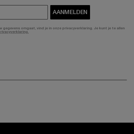
AANMELDEN
gegevens omgaat, vind je in onze privacyverklaring. Je kunt je te allen
rivacyverklaring.
ge:
ok page:
ouTube channel: