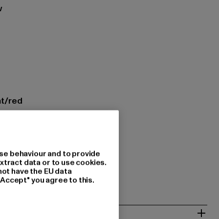
w
ht/red
ing: 100% Katoen
1
es Agency GmbH & Co. KG |
se behaviour and to provide
xtract data or to use cookies.
sagency.com
not have the EU data
1063 Köln | DE
"Accept" you agree to this.