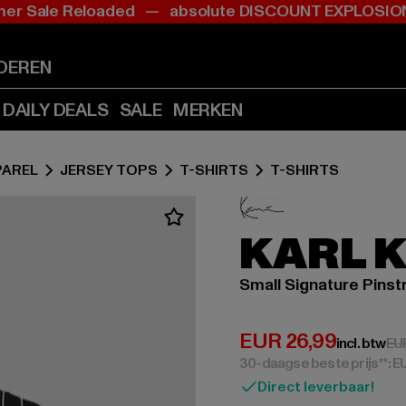
r Sale Reloaded — absolute DISCOUNT EXPLOS
Ga
Ga
naar
naar
Inhoud
Footer
DEREN
(Druk
(Druk
op
op
DAILY DEALS
SALE
MERKEN
Enter)
Enter)
PAREL
JERSEY TOPS
T-SHIRTS
T-SHIRTS
KARL 
Small Signature Pinst
Huidige prijs: EUR
EUR 26,99
incl. btw
EU
30-daagse beste prijs**: 
Direct leverbaar!