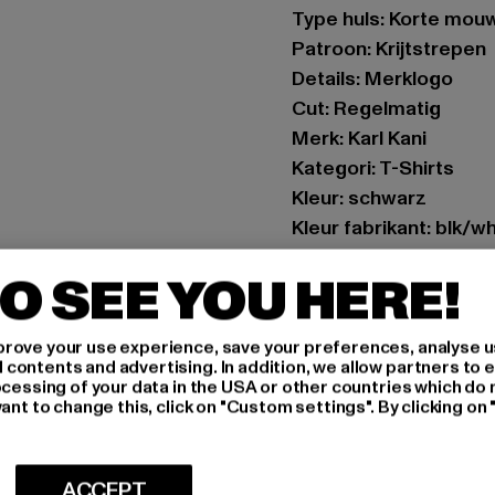
Type huls: Korte mou
Patroon: Krijtstrepen
Details: Merklogo
Cut: Regelmatig
Merk: Karl Kani
Kategori: T-Shirts
Kleur: schwarz
Kleur fabrikant: blk/w
Materiële samenstell
O SEE YOU HERE!
Art.Nr: 6030153-0071
Fabrikant: Urban Styl
rove your use experience, save your preferences, analyse u
ontents and advertising. In addition, we allow partners to e
agentur@urbanstyle
ocessing of your data in the USA or other countries which do 
Schanzenstraße 41 | 5
ant to change this, click on "Custom settings". By clicking on 
MAAT
ACCEPT