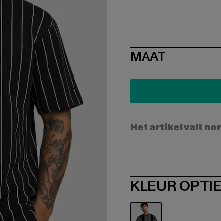
SIZE
MAAT
Het artikel valt no
KLEUR OPTI