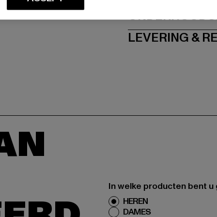
ONDERHOUDSI
LEVERING & 
AAN
In welke producten bent u
EERD
HEREN
DAMES