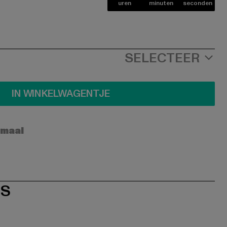
uren
minuten
seconden
SELECTEER
IN WINKELWAGENTJE
rmaal
ES