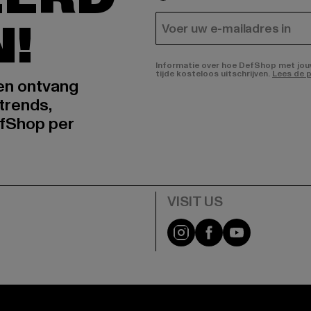
N!
E-MAIL
Informatie over hoe DefShop met jouw 
tijde kosteloos uitschrijven.
Lees de p
 en ontvang
trends,
fShop per
Visit our Instagram pa
Visit our Facebo
Visit our Y