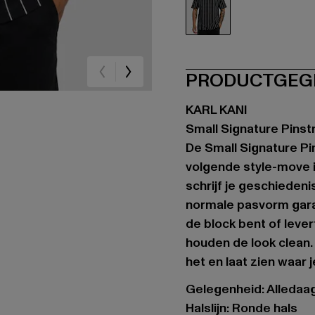
schwarz
PRODUCTGEG
KARL KANI
Small Signature Pinst
De Small Signature Pin
volgende style-move in
schrijf je geschieden
normale pasvorm garan
de block bent of leve
houden de look clean. 
het en laat zien waar j
Gelegenheid: Alledaags
Halslijn: Ronde hals