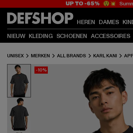
UP TO -65%
😲💥 Summe
HEREN
DAMES
KIN
NIEUW
KLEDING
SCHOENEN
ACCESSOIRES
UNISEX
MERKEN
ALL BRANDS
KARL KANI
AP
-10%