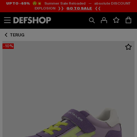
UP TO -65%
😲💥 Summer Sale Reloaded — absolute DISCOUNT
Ga
Ga
EXPLOSION ❯❯
GO TO SALE
❮❮
naar
naar
Inhoud
Footer
TERUG
-10%