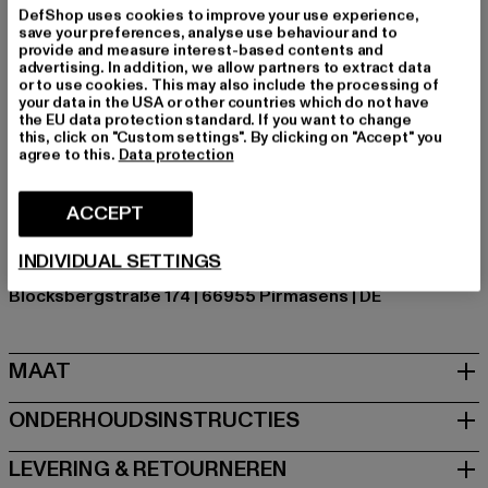
hiermee klaar voor alles wat komen gaat.
DefShop uses cookies to improve your use experience,
save your preferences, analyse use behaviour and to
Merk: Tom Tailor
provide and measure interest-based contents and
Kategori: Sneakers Low
advertising. In addition, we allow partners to extract data
or to use cookies. This may also include the processing of
Kleur: violet
your data in the USA or other countries which do not have
Kleur fabrikant: flieder/yellow
the EU data protection standard. If you want to change
this, click on "Custom settings". By clicking on "Accept" you
Materiaal bovenkant: ander materiaal
agree to this.
Data protection
Voering: ander materiaal
Art.Nr: 2670160001-23290
ACCEPT
Fabrikant: Supremo Shoes & Boots GmbH |
INDIVIDUAL SETTINGS
info@supremo-shoes.de
Blocksbergstraße 174 | 66955 Pirmasens | DE
MAAT
ONDERHOUDSINSTRUCTIES
LEVERING & RETOURNEREN