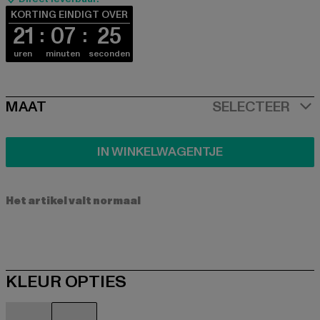
KORTING EINDIGT OVER
21
07
24
uren
minuten
seconden
SIZE
MAAT
SELECTEER
IN WINKELWAGENTJE
Het artikel valt normaal
KLEUR OPTIES