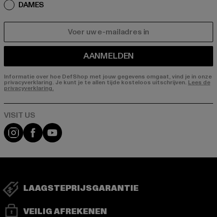
DAMES
E-MAIL
AANMELDEN
Informatie over hoe DefShop met jouw gegevens omgaat, vind je in onze
privacyverklaring. Je kunt je te allen tijde kosteloos uitschrijven.
Lees de
privacyverklaring.
Visit our Instagram page:
Visit our Facebook page:
Visit our YouTube channel:
LAAGSTEPRIJSGARANTIE
VEILIG AFREKENEN