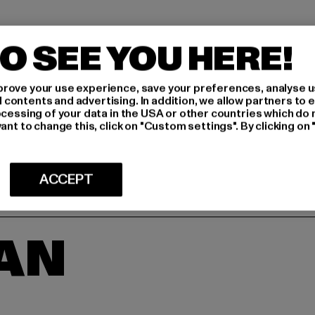
MAAT
O SEE YOU HERE!
ONDERHOUDSI
rove your use experience, save your preferences, analyse u
LEVERING & 
ontents and advertising. In addition, we allow partners to e
ocessing of your data in the USA or other countries which do 
ant to change this, click on "Custom settings". By clicking on 
ACCEPT
AAN