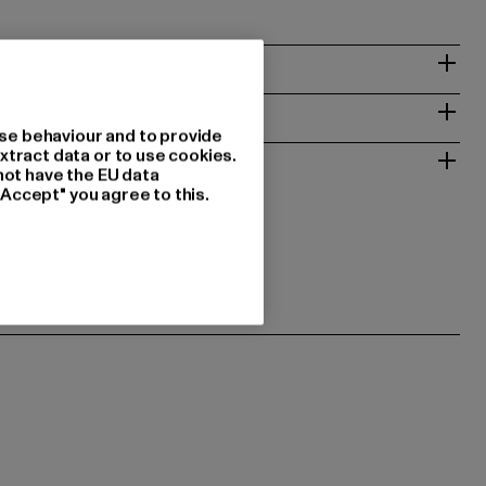
NSTRUCTIES
se behaviour and to provide
RETOURNEREN
xtract data or to use cookies.
not have the EU data
"Accept" you agree to this.