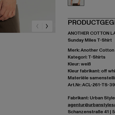
weiß
PRODUCTGEG
ANOTHER COTTON L
Sunday Miles T-Shirt
Merk: Another Cotton
Kategori: T-Shirts
Kleur: weiß
Kleur fabrikant: off wh
Materiële samenstell
Art.Nr: ACL-261-TS-3
Fabrikant: Urban Styl
agentur@urbanstyle
Schanzenstraße 41 | 5