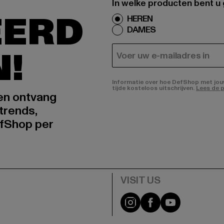
In welke producten bent u
EERD
HEREN
DAMES
N!
E-MAIL
Informatie over hoe DefShop met jouw 
tijde kosteloos uitschrijven.
Lees de p
 en ontvang
trends,
fShop per
Visit our Instagram pa
Visit our Facebo
Visit our Y