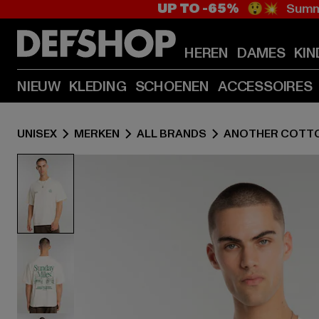
UP TO -65%
😲💥 Summe
HEREN
DAMES
KIN
NIEUW
KLEDING
SCHOENEN
ACCESSOIRES
UNISEX
MERKEN
ALL BRANDS
ANOTHER COTTO