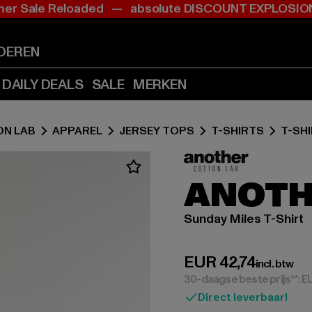
r Sale Reloaded — absolute DISCOUNT EXPLOS
Ga
Ga
naar
naar
Inhoud
Footer
DEREN
(Druk
(Druk
op
op
DAILY DEALS
SALE
MERKEN
Enter)
Enter)
N LAB
APPAREL
JERSEY TOPS
T-SHIRTS
T-SH
ANOTH
Sunday Miles T-Shirt
Huidige prijs: EUR
EUR 42,74
incl. btw
30-daagse beste prijs**: 
Direct leverbaar!