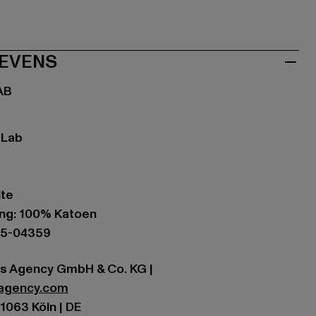
EVENS
AB
 Lab
ite
ing: 100% Katoen
95-04359
es Agency GmbH & Co. KG |
sagency.com
1063 Köln | DE