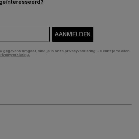
 geïnteresseerd?
AANMELDEN
gegevens omgaat, vind je in onze privacyverklaring. Je kunt je te allen
rivacyverklaring.
ge:
ok page:
ouTube channel: