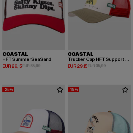
COASTAL
COASTAL
HFT SummerSeaSand
Trucker Cap HFT Support Slow
Huidige prijs: EUR 29,15
Actieprijs: EUR 35,99
Huidige prijs: EUR 29,15
Actieprijs: EUR
EUR 29,15
EUR 35,99
EUR 29,15
EUR 35,99
-25%
-19%