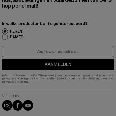
nds, aanbiedingen en waardebonnen van DefS
hop per e-mail!
In welke producten bent u geïnteresseerd?
HEREN
DAMES
E-MAIL
AANMELDEN
Informatie over hoe DefShop met jouw gegevens omgaat, vind je in onze
privacyverklaring. Je kunt je te allen tijde kosteloos uitschrijven.
Lees de
privacyverklaring.
Visit our Instagram page:
Visit our Facebook page:
Visit our YouTube channel: