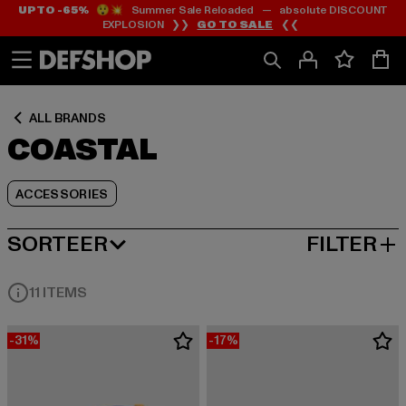
UP TO -65%
😲💥 Summer Sale Reloaded — absolute DISCOUNT
Ga
Ga
Ga
EXPLOSION ❯❯
GO TO SALE
❮❮
naar
naar
naar
Inhoud
Footer
Product
Rooster
ALL BRANDS
COASTAL
ACCESSORIES
SORTEER
FILTER
MEEST POPULAIRE
11 ITEMS
-31%
-17%