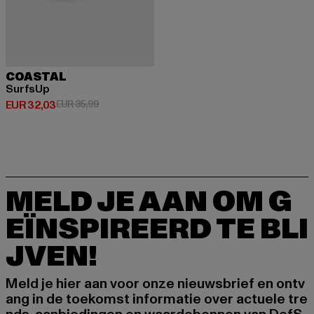
COASTAL
SurfsUp
Huidige prijs: EUR 32,03
Actieprijs: EUR 35,99
EUR 32,03
EUR 35,99
MELD JE AAN OM G
EÏNSPIREERD TE BLI
JVEN!
Meld je hier aan voor onze nieuwsbrief en ontv
ang in de toekomst informatie over actuele tre