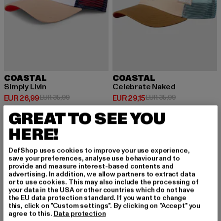
COASTAL
COASTAL
Simply Livin
Celebrate Naked
Huidige prijs: EUR 26,99
Actieprijs: EUR 35,99
Huidige prijs: EUR 29,15
Actieprijs: EUR
EUR 26,99
EUR 35,99
EUR 29,15
EUR 35,99
GREAT TO SEE YOU
HERE!
-19%
-19%
DefShop uses cookies to improve your use experience,
save your preferences, analyse use behaviour and to
provide and measure interest-based contents and
advertising. In addition, we allow partners to extract data
or to use cookies. This may also include the processing of
your data in the USA or other countries which do not have
the EU data protection standard. If you want to change
this, click on "Custom settings". By clicking on "Accept" you
agree to this.
Data protection