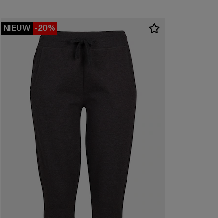
NIEUW
-20%