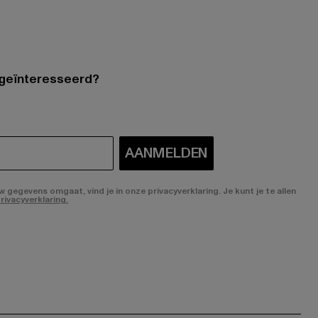
 geïnteresseerd?
AANMELDEN
gegevens omgaat, vind je in onze privacyverklaring. Je kunt je te allen
rivacyverklaring.