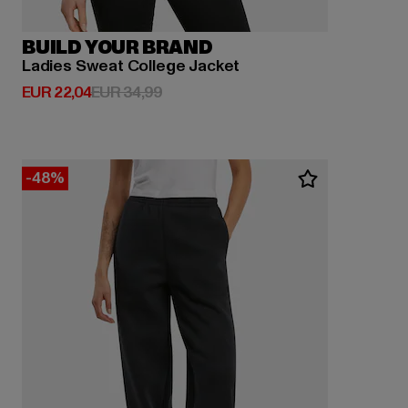
BUILD YOUR BRAND
Ladies Sweat College Jacket
Huidige prijs: EUR 22,04
Actieprijs: EUR 34,99
EUR 22,04
EUR 34,99
-48%