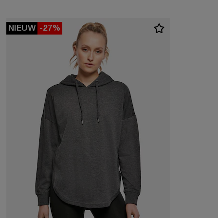
NIEUW
-27%