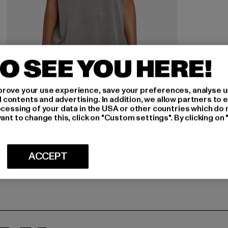
O SEE YOU HERE!
rove your use experience, save your preferences, analyse u
BUILD YOUR BRAND
ontents and advertising. In addition, we allow partners to e
Ladies Acid Washed Extended Shoulder
ocessing of your data in the USA or other countries which do 
ant to change this, click on "Custom settings". By clicking on 
Huidige prijs: EUR 10,99
Actieprijs: EUR 19,99
EUR 10,99
EUR 19,99
ACCEPT