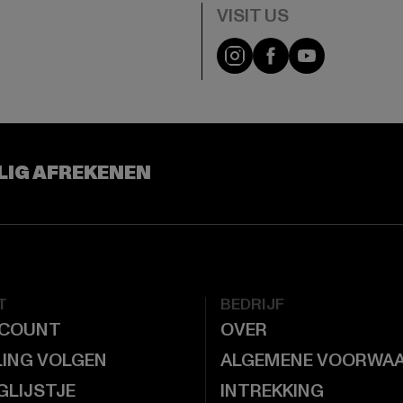
Visit our Instagram pa
Visit our Facebo
Visit our Y
LIG AFREKENEN
T
BEDRIJF
CCOUNT
OVER
LING VOLGEN
ALGEMENE VOORWA
GLIJSTJE
INTREKKING