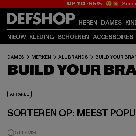
UP TO -65%
😲💥 Summe
HEREN
DAMES
KIN
NIEUW
KLEDING
SCHOENEN
ACCESSOIRES
DAMES
MERKEN
ALL BRANDS
BUILD YOUR BRA
BUILD YOUR BR
APPAREL
SORTEREN OP:
MEEST POPU
5 ITEMS