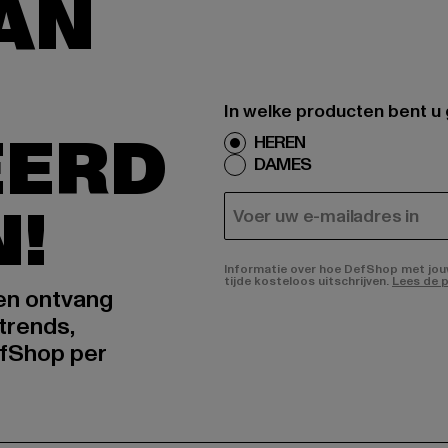
AAN
In welke producten bent u
EERD
HEREN
DAMES
N!
E-MAIL
Informatie over hoe DefShop met jouw 
tijde kosteloos uitschrijven.
Lees de p
 en ontvang
trends,
fShop per