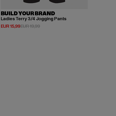
BUILD YOUR BRAND
Ladies Terry 3/4 Jogging Pants
Huidige prijs: EUR 15,99
Actieprijs: EUR 19,99
EUR 15,99
EUR 19,99