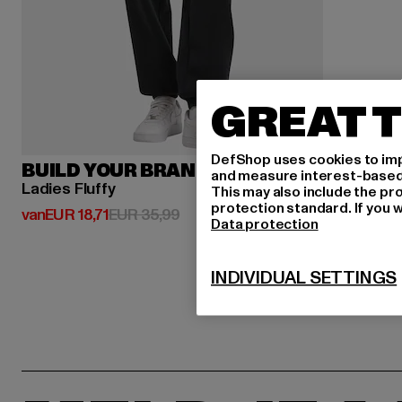
GREAT T
DefShop uses cookies to imp
BUILD YOUR BRAND
and measure interest-based c
Ladies Fluffy
This may also include the pr
protection standard. If you w
Huidige prijs: Van EUR 18,71
Actieprijs: EUR 35,99
van
EUR 18,71
EUR 35,99
Data protection
INDIVIDUAL SETTINGS