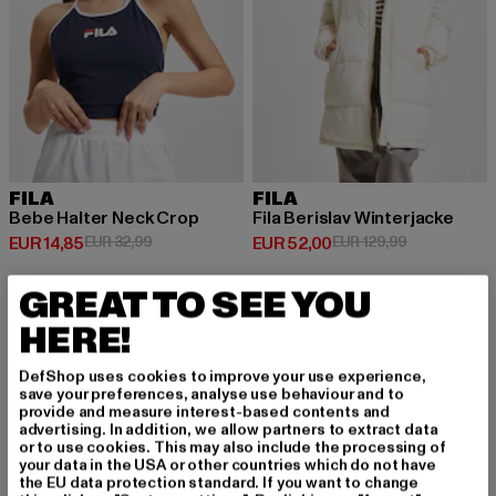
FILA
FILA
Bebe Halter Neck Crop
Fila Berislav Winterjacke
Huidige prijs: EUR 14,85
Actieprijs: EUR 32,99
Huidige prijs: EUR 52,00
Actieprijs: E
EUR 14,85
EUR 32,99
EUR 52,00
EUR 129,99
GREAT TO SEE YOU
HERE!
DefShop uses cookies to improve your use experience,
MELD JE AAN OM G
save your preferences, analyse use behaviour and to
provide and measure interest-based contents and
EÏNSPIREERD TE BLI
advertising. In addition, we allow partners to extract data
or to use cookies. This may also include the processing of
JVEN!
your data in the USA or other countries which do not have
the EU data protection standard. If you want to change