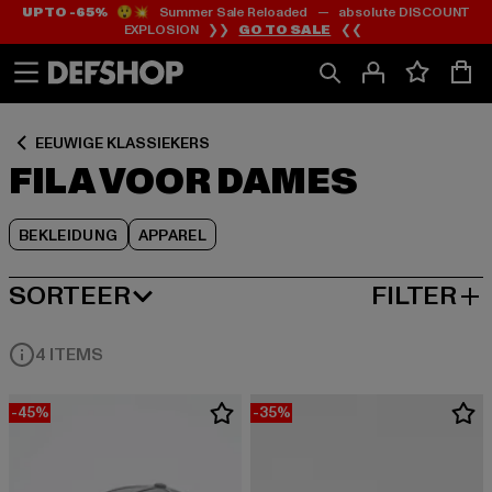
UP TO -65%
😲💥 Summer Sale Reloaded — absolute DISCOUNT
Ga
Ga
Ga
EXPLOSION ❯❯
GO TO SALE
❮❮
naar
naar
naar
Inhoud
Footer
Product
Rooster
EEUWIGE KLASSIEKERS
FILA VOOR DAMES
BEKLEIDUNG
APPAREL
SORTEER
FILTER
MEEST POPULAIRE
4 ITEMS
-45%
-35%