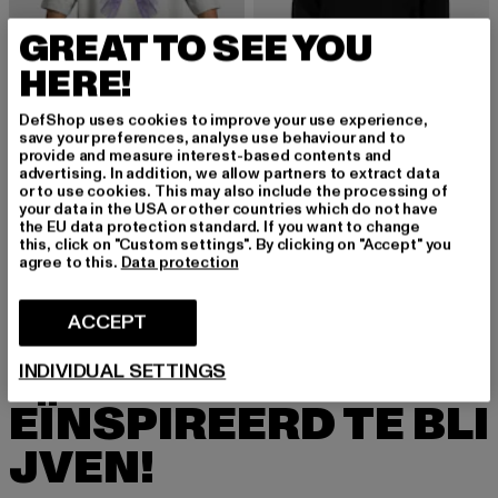
GREAT TO SEE YOU
HERE!
DefShop uses cookies to improve your use experience,
save your preferences, analyse use behaviour and to
MJ GONZALES
provide and measure interest-based contents and
Ladies METAMORPHOSE V.2 Heavy Oversized
advertising. In addition, we allow partners to extract data
MJ GONZALES
or to use cookies. This may also include the processing of
Huidige prijs: EUR 51,19
Actieprijs: EUR
EUR 51,19
EUR 79,99
Ladies Metamorphose V2 x Heavy Oversized
your data in the USA or other countries which do not have
Huidige prijs: EUR 20,00
Actieprijs: EUR 49,99
EUR 20,00
EUR 49,99
the EU data protection standard. If you want to change
this, click on "Custom settings". By clicking on "Accept" you
agree to this.
Data protection
ACCEPT
MELD JE AAN OM G
INDIVIDUAL SETTINGS
EÏNSPIREERD TE BLI
JVEN!