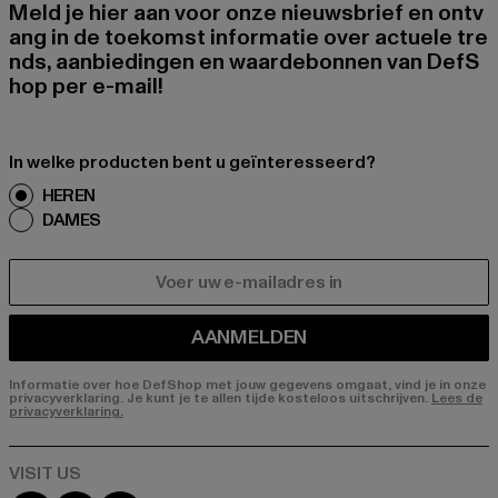
Meld je hier aan voor onze nieuwsbrief en ontv
ang in de toekomst informatie over actuele tre
nds, aanbiedingen en waardebonnen van DefS
hop per e-mail!
In welke producten bent u geïnteresseerd?
HEREN
DAMES
E-MAIL
AANMELDEN
Informatie over hoe DefShop met jouw gegevens omgaat, vind je in onze
privacyverklaring. Je kunt je te allen tijde kosteloos uitschrijven.
Lees de
privacyverklaring.