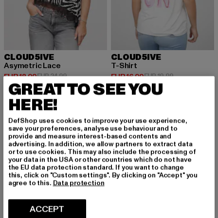
CLOUD5IVE
CLOUD5IVE
Asymetric Lace
T-Shirt
Huidige prijs: EUR 18,99
Actieprijs: EUR 24,99
Huidige prijs: EUR 16,99
Actieprijs: EUR
EUR 18,99
EUR 24,99
EUR 16,99
EUR 19,99
GREAT TO SEE YOU
HERE!
-24%
-24%
DefShop uses cookies to improve your use experience,
save your preferences, analyse use behaviour and to
provide and measure interest-based contents and
advertising. In addition, we allow partners to extract data
or to use cookies. This may also include the processing of
your data in the USA or other countries which do not have
the EU data protection standard. If you want to change
this, click on "Custom settings". By clicking on "Accept" you
agree to this.
Data protection
ACCEPT