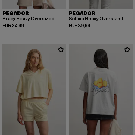
PEGADOR
PEGADOR
Bracy Heavy Oversized
Solana Heavy Oversized
Huidige prijs: EUR 34,99
Huidige prijs: EUR 39,99
EUR 34,99
EUR 39,99