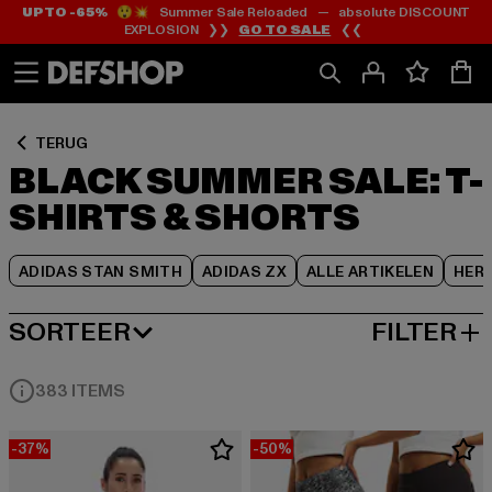
UP TO -65%
😲💥 Summer Sale Reloaded — absolute DISCOUNT
Ga
Ga
Ga
EXPLOSION ❯❯
GO TO SALE
❮❮
naar
naar
naar
Inhoud
Footer
Product
Rooster
TERUG
BLACK SUMMER SALE: T-
SHIRTS & SHORTS
ADIDAS STAN SMITH
ADIDAS ZX
ALLE ARTIKELEN
HER
SORTEER
FILTER
MEEST POPULAIRE
383 ITEMS
-37%
-50%