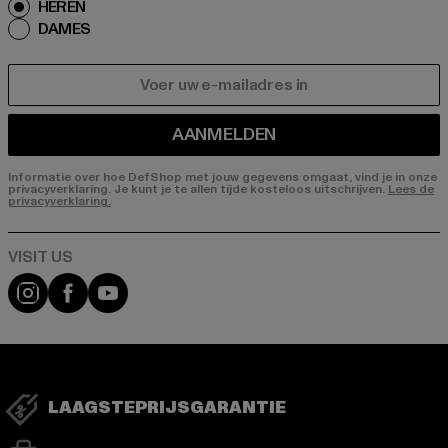
HEREN
DAMES
E-MAIL
AANMELDEN
Informatie over hoe DefShop met jouw gegevens omgaat, vind je in onze
privacyverklaring. Je kunt je te allen tijde kosteloos uitschrijven.
Lees de
privacyverklaring.
Visit our Instagram page:
Visit our Facebook page:
Visit our YouTube channel:
LAAGSTEPRIJSGARANTIE