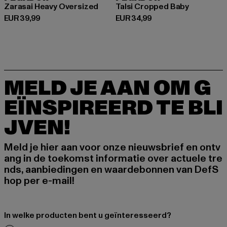
Zarasai Heavy Oversized
Talsi Cropped Baby
Huidige prijs: EUR 39,99
Huidige prijs: EUR 34,99
EUR 39,99
EUR 34,99
MELD JE AAN OM G
EÏNSPIREERD TE BLI
JVEN!
Meld je hier aan voor onze nieuwsbrief en ontv
ang in de toekomst informatie over actuele tre
nds, aanbiedingen en waardebonnen van DefS
hop per e-mail!
In welke producten bent u geïnteresseerd?