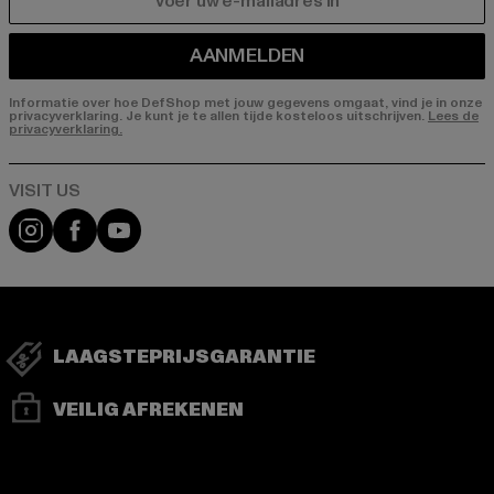
E-MAIL
AANMELDEN
Informatie over hoe DefShop met jouw gegevens omgaat, vind je in onze
privacyverklaring. Je kunt je te allen tijde kosteloos uitschrijven.
Lees de
privacyverklaring.
Visit our Instagram page:
Visit our Facebook page:
Visit our YouTube channel:
LAAGSTEPRIJSGARANTIE
VEILIG AFREKENEN