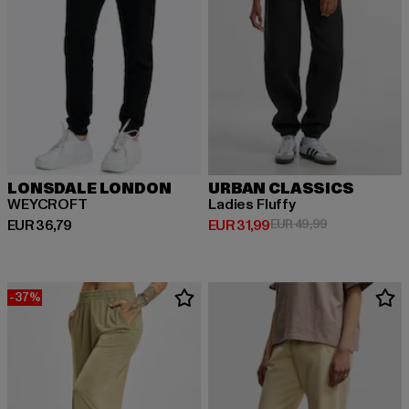
LONSDALE LONDON
URBAN CLASSICS
WEYCROFT
Ladies Fluffy
Huidige prijs: EUR 36,79
Huidige prijs: EUR 31,99
Actieprijs: EU
EUR 36,79
EUR 31,99
EUR 49,99
-37%