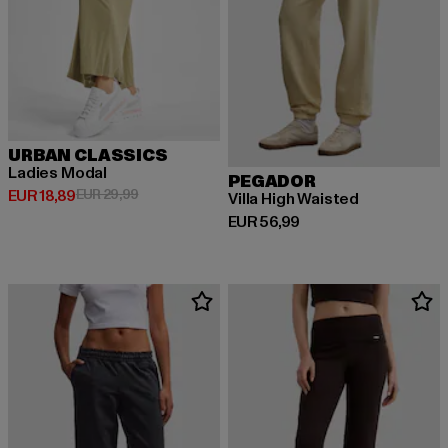
URBAN CLASSICS
Ladies Modal
PEGADOR
Huidige prijs: EUR 18,89
Actieprijs: EUR 29,99
EUR 18,89
EUR 29,99
Villa High Waisted
Huidige prijs: EUR 56,99
EUR 56,99