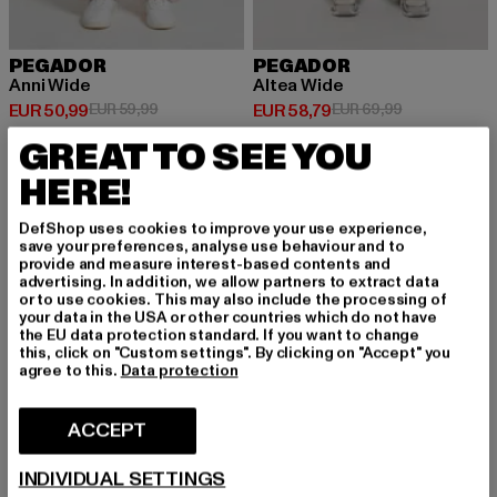
PEGADOR
PEGADOR
Anni Wide
Altea Wide
Huidige prijs: EUR 50,99
Actieprijs: EUR 59,99
Huidige prijs: EUR 58,79
Actieprijs: EU
EUR 50,99
EUR 59,99
EUR 58,79
EUR 69,99
GREAT TO SEE YOU
HERE!
-16%
-12%
DefShop uses cookies to improve your use experience,
save your preferences, analyse use behaviour and to
provide and measure interest-based contents and
advertising. In addition, we allow partners to extract data
or to use cookies. This may also include the processing of
your data in the USA or other countries which do not have
the EU data protection standard. If you want to change
this, click on "Custom settings". By clicking on "Accept" you
agree to this.
Data protection
ACCEPT
INDIVIDUAL SETTINGS