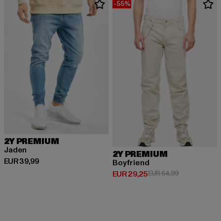
-55%
2Y PREMIUM
Jaden
2Y PREMIUM
Huidige prijs: EUR 39,99
EUR 39,99
Boyfriend
Huidige prijs: EUR 29,25
Actieprijs: EU
EUR 29,25
EUR 64,99