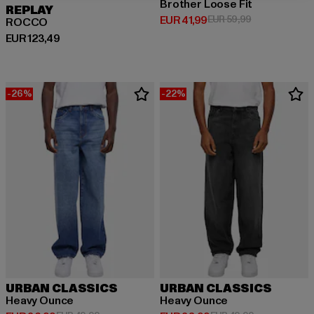
Brother Loose Fit
REPLAY
Huidige prijs: EUR 41,99
Actieprijs: EU
EUR 41,99
EUR 59,99
ROCCO
Huidige prijs: EUR 123,49
EUR 123,49
-26%
-22%
URBAN CLASSICS
URBAN CLASSICS
Heavy Ounce
Heavy Ounce