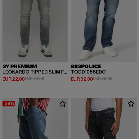
2Y PREMIUM
883POLICE
LEONARDO RIPPED SLIM FIT JEANS
TODD1055EDO
Huidige prijs: EUR 22,00
Actieprijs: EUR 49,99
Huidige prijs: EUR 32,00
Actieprijs: EU
EUR 22,00
EUR 49,99
EUR 32,00
EUR 79,99
-29%