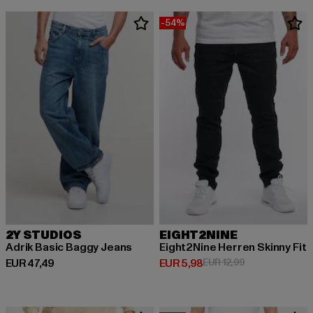
-54%
2Y STUDIOS
EIGHT2NINE
Adrik Basic Baggy Jeans
Eight2Nine Herren Skinny Fit
Huidige prijs: EUR 47,49
Huidige prijs: EUR 5,98
Actieprijs: EUR 
EUR 47,49
EUR 5,98
EUR 12,99