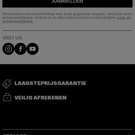
AANMELDEN
Informatie over hoe DefShop met jouw gegevens omgaat, vind je in onze
privacyverklaring. Je kunt je te allen tijde kosteloos uitschrijven.
Lees de
privacyverklaring.
Visit our Instagram page:
Visit our Facebook page:
Visit our YouTube channel:
LAAGSTEPRIJSGARANTIE
VEILIG AFREKENEN