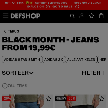
UP TO -65%
😲💥 Summer Sale Reloaded — absolute DISCOUNT
Ga
Ga
Ga
EXPLOSION ❯❯
GO TO SALE
❮❮
naar
naar
naar
Inhoud
Footer
Product
Rooster
TERUG
BLACK MONTH - JEANS
FROM 19,99€
ADIDAS STAN SMITH
ADIDAS ZX
ALLE ARTIKELEN
HER
SORTEER
FILTER
MEEST POPULAIRE
764 ITEMS
-28%
NIEUW
-30%