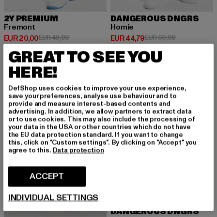
2Y PREMIUM
DANGEROUS DNGRS
Fremont
Homie
Huidige prijs: EUR 20,00
Actieprijs: EUR 49,99
Huidige prijs: EUR 44,79
Actieprijs: EU
EUR 20,00
EUR 49,99
EUR 44,79
EUR 69,99
GREAT TO SEE YOU
HERE!
NIEUW
-30%
DefShop uses cookies to improve your use experience,
save your preferences, analyse use behaviour and to
provide and measure interest-based contents and
advertising. In addition, we allow partners to extract data
or to use cookies. This may also include the processing of
your data in the USA or other countries which do not have
the EU data protection standard. If you want to change
this, click on "Custom settings". By clicking on "Accept" you
agree to this.
Data protection
ACCEPT
INDIVIDUAL SETTINGS
DANGEROUS DNGRS