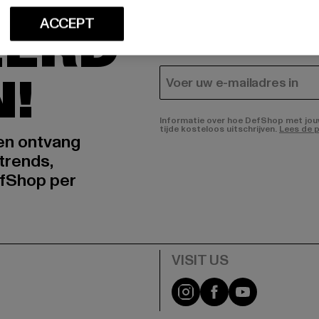
In welke producten bent u
ACCEPT
EERD
HEREN
DAMES
N!
E-MAIL
Informatie over hoe DefShop met jouw 
tijde kosteloos uitschrijven.
Lees de p
 en ontvang
trends,
fShop per
Visit our Instagram pa
Visit our Facebo
Visit our Y