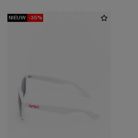
NIEUW
-35%