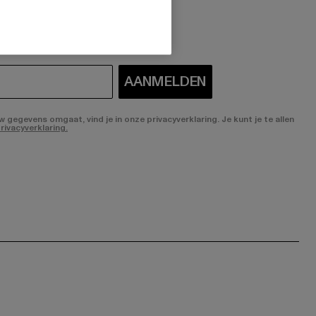
 geïnteresseerd?
AANMELDEN
gegevens omgaat, vind je in onze privacyverklaring. Je kunt je te allen
rivacyverklaring.
ge:
ok page:
ouTube channel: