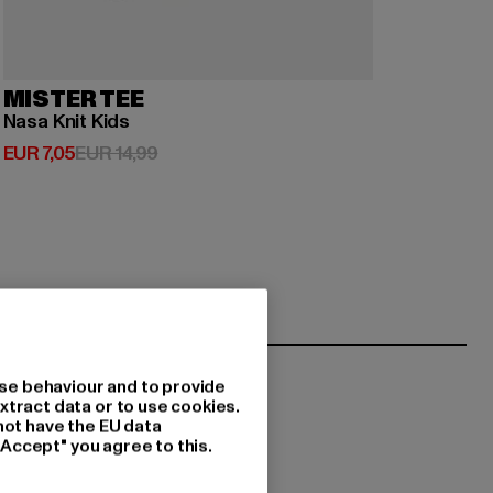
MISTER TEE
Nasa Knit Kids
Huidige prijs: EUR 7,05
Actieprijs: EUR 14,99
EUR 7,05
EUR 14,99
se behaviour and to provide
xtract data or to use cookies.
not have the EU data
"Accept" you agree to this.