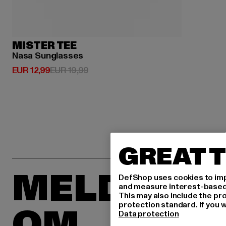
MISTER TEE
Nasa Sunglasses
Huidige prijs: EUR 12,99
Actieprijs: EUR 19,99
EUR 12,99
EUR 19,99
GREAT T
MELD JE 
DefShop uses cookies to imp
and measure interest-based c
This may also include the pr
protection standard. If you w
OM
Data protection