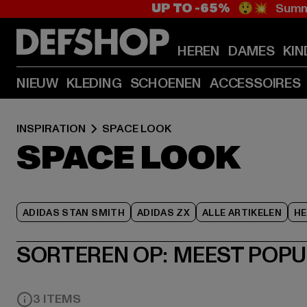
UP TO -65%
😲💥 Summe
HEREN
DAMES
KIN
NIEUW
KLEDING
SCHOENEN
ACCESSOIRES
INSPIRATION
SPACE LOOK
SPACE LOOK
ADIDAS STAN SMITH
ADIDAS ZX
ALLE ARTIKELEN
HE
SORTEREN OP:
MEEST POPU
3 ITEMS