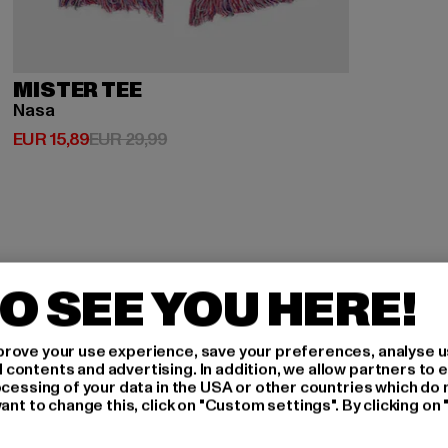
MISTER TEE
Nasa
Huidige prijs: EUR 15,89
Actieprijs: EUR 29,99
EUR 15,89
EUR 29,99
O SEE YOU HERE!
AAN
rove your use experience, save your preferences, analyse u
ontents and advertising. In addition, we allow partners to e
ocessing of your data in the USA or other countries which do 
ant to change this, click on "Custom settings". By clicking on 