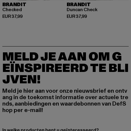
BRANDIT
BRANDIT
Checked
Duncan Check
Huidige prijs: EUR 37,99
Huidige prijs: EUR 37,99
EUR 37,99
EUR 37,99
MELD JE AAN OM G
EÏNSPIREERD TE BLI
JVEN!
Meld je hier aan voor onze nieuwsbrief en ontv
ang in de toekomst informatie over actuele tre
nds, aanbiedingen en waardebonnen van DefS
hop per e-mail!
In welke producten bent u geïnteresseerd?