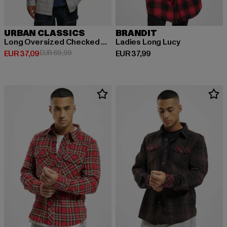
URBAN CLASSICS
BRANDIT
Long Oversized Checked Greyish
Ladies Long Lucy
Huidige prijs: EUR 37,09
Actieprijs: EUR 69,99
Huidige prijs: EUR 37,99
EUR 37,09
EUR 69,99
EUR 37,99