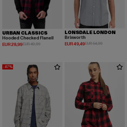
LONSDALE LONDON
URBAN CLASSICS
Brixworth
Hooded Checked Flanell
Huidige prijs: EUR 49,49
Actieprijs: EU
EUR 49,49
EUR 54,99
Huidige prijs: EUR 28,99
Actieprijs: EUR 49,99
EUR 28,99
EUR 49,99
-47%