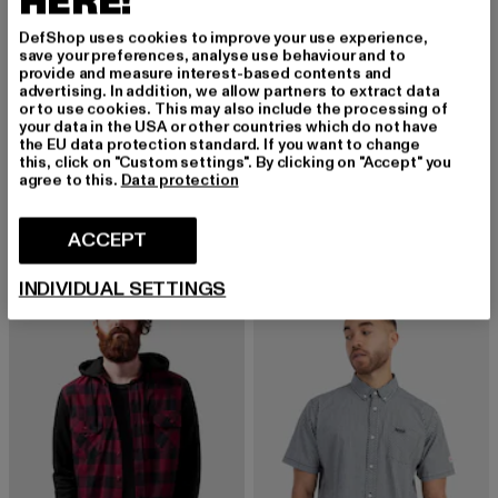
HERE!
DefShop uses cookies to improve your use experience,
save your preferences, analyse use behaviour and to
provide and measure interest-based contents and
advertising. In addition, we allow partners to extract data
or to use cookies. This may also include the processing of
your data in the USA or other countries which do not have
the EU data protection standard. If you want to change
TRUE RELIGION
DSTREZZED
this, click on "Custom settings". By clicking on "Accept" you
LS INDIGO PRINTED FLANNEL
Lino Check
agree to this.
Data protection
Huidige prijs: EUR 87,99
Actieprijs: EUR 99,99
Huidige prijs: EUR 127,49
Actieprijs: 
EUR 87,99
EUR 99,99
EUR 127,49
EUR 149,99
ACCEPT
INDIVIDUAL SETTINGS
-42%
-10%