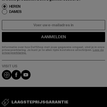
HEREN
DAMES
E-MAIL
AANMELDEN
Informatie over hoe DefShop met jouw gegevens omgaat, vind je in onze
privacyverklaring. Je kunt je te allen tijde kosteloos uitschrijven.
Lees de
privacyverklaring.
Visit our Instagram page:
Visit our Facebook page:
Visit our YouTube channel:
LAAGSTEPRIJSGARANTIE