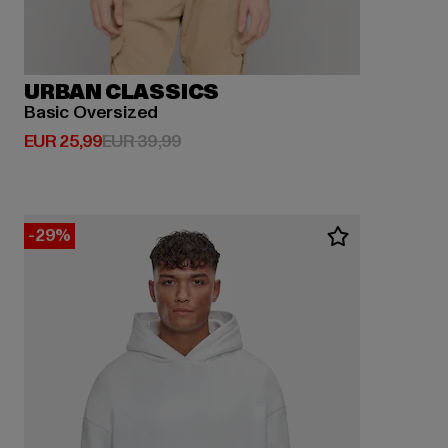
URBAN CLASSICS
Basic Oversized
Huidige prijs: EUR 25,99
Actieprijs: EUR 39,99
EUR 25,99
EUR 39,99
-29%