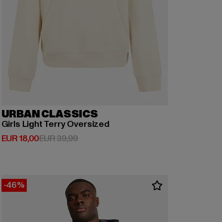
URBAN CLASSICS
Girls Light Terry Oversized
Huidige prijs: EUR 18,00
Actieprijs: EUR 39,99
EUR 18,00
EUR 39,99
-46%