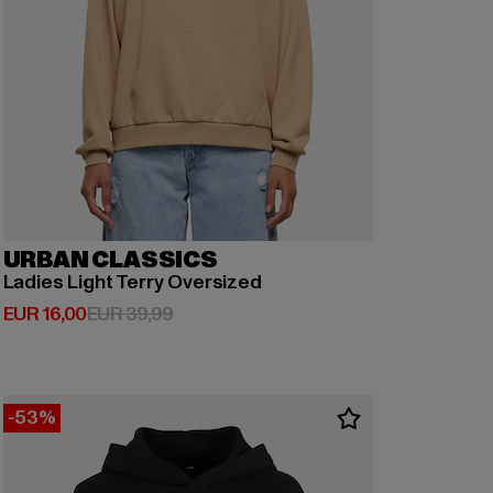
URBAN CLASSICS
Ladies Light Terry Oversized
Huidige prijs: EUR 16,00
Actieprijs: EUR 39,99
EUR 16,00
EUR 39,99
-53%