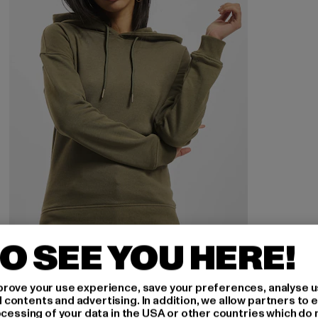
O SEE YOU HERE!
URBAN CLASSICS
Ladies
rove your use experience, save your preferences, analyse u
Huidige prijs: EUR 15,89
Actieprijs: EUR 29,99
EUR 15,89
EUR 29,99
ontents and advertising. In addition, we allow partners to e
ocessing of your data in the USA or other countries which do 