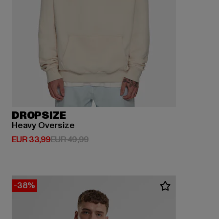
DROPSIZE
Heavy Oversize
Huidige prijs: EUR 33,99
Actieprijs: EUR 49,99
EUR 33,99
EUR 49,99
-38%