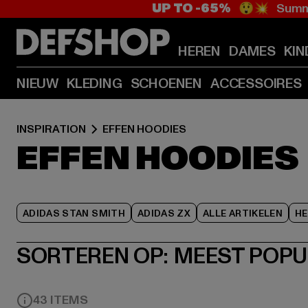
UP TO -65%
😲💥 Summe
HEREN
DAMES
KIN
NIEUW
KLEDING
SCHOENEN
ACCESSOIRES
INSPIRATION
EFFEN HOODIES
EFFEN HOODIES
ADIDAS STAN SMITH
ADIDAS ZX
ALLE ARTIKELEN
HE
SORTEREN OP:
MEEST POPU
43 ITEMS