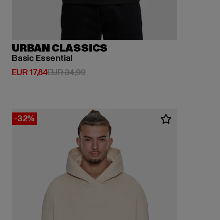
URBAN CLASSICS
Basic Essential
Huidige prijs: EUR 17,84
Actieprijs: EUR 34,99
EUR 17,84
EUR 34,99
-32%