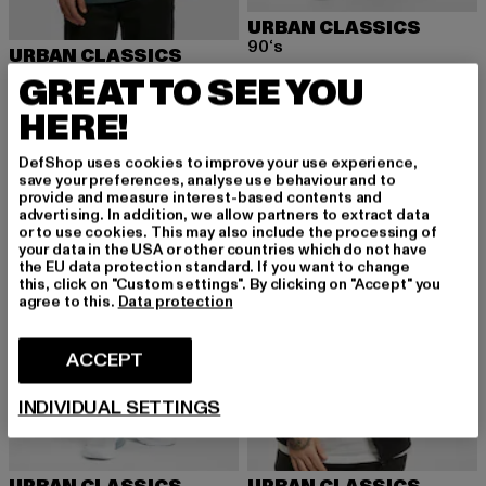
URBAN CLASSICS
90‘s
URBAN CLASSICS
Huidige prijs: EUR 33,99
Actieprijs: EU
EUR 33,99
EUR 49,99
Heavy Oversized
GREAT TO SEE YOU
Huidige prijs: EUR 15,99
Actieprijs: EUR 22,99
EUR 15,99
EUR 22,99
HERE!
DefShop uses cookies to improve your use experience,
save your preferences, analyse use behaviour and to
NIEUW
-38%
NIEUW
-38%
provide and measure interest-based contents and
advertising. In addition, we allow partners to extract data
or to use cookies. This may also include the processing of
your data in the USA or other countries which do not have
the EU data protection standard. If you want to change
this, click on "Custom settings". By clicking on "Accept" you
agree to this.
Data protection
ACCEPT
INDIVIDUAL SETTINGS