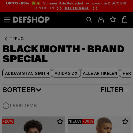
UP TO -65%
😲💥 Summer Sale Reloaded — absolute DISCOUNT
Ga
Ga
Ga
EXPLOSION ❯❯
GO TO SALE
❮❮
naar
naar
naar
Inhoud
Footer
Product
Rooster
TERUG
BLACK MONTH - BRAND
SPECIAL
ADIDAS STAN SMITH
ADIDAS ZX
ALLE ARTIKELEN
HER
SORTEER
FILTER
MEEST POPULAIRE
1,556 ITEMS
-20%
NIEUW
-30%