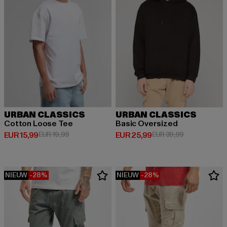
URBAN CLASSICS
URBAN CLASSICS
Cotton Loose Tee
Basic Oversized
Huidige prijs: EUR 15,99
Actieprijs: EUR 19,99
Huidige prijs: EUR 25,99
Actieprijs: EU
EUR 15,99
EUR 19,99
EUR 25,99
EUR 39,99
NIEUW
-28%
NIEUW
-28%