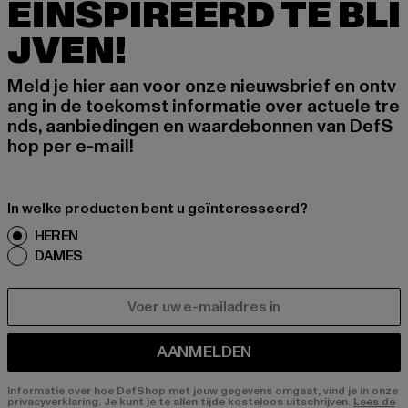
EÏNSPIREERD TE BLI
JVEN!
Meld je hier aan voor onze nieuwsbrief en ontv
ang in de toekomst informatie over actuele tre
nds, aanbiedingen en waardebonnen van DefS
hop per e-mail!
In welke producten bent u geïnteresseerd?
HEREN
DAMES
E-MAIL
AANMELDEN
Informatie over hoe DefShop met jouw gegevens omgaat, vind je in onze
privacyverklaring. Je kunt je te allen tijde kosteloos uitschrijven.
Lees de