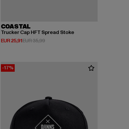
COASTAL
Trucker Cap HFT Spread Stoke
Huidige prijs: EUR 25,91
Actieprijs: EUR 35,99
EUR 25,91
EUR 35,99
-17%