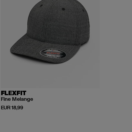
FLEXFIT
Fine Melange
Huidige prijs: EUR 18,99
EUR 18,99