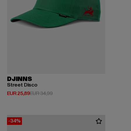
DJINNS
Street Disco
Huidige prijs: EUR 25,89
Actieprijs: EUR 34,99
EUR 25,89
EUR 34,99
-34%