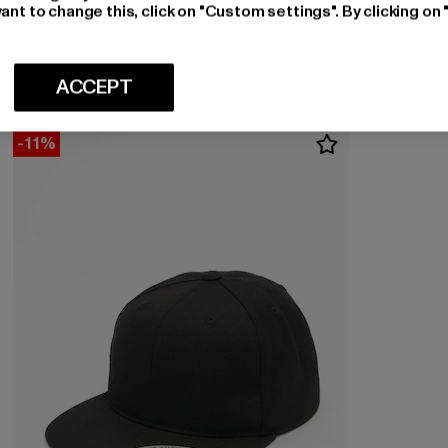
Huidige prijs: EUR 13,49
Actieprijs: EUR 14,99
EUR 13,49
EUR 14,99
ant to change this, click on "Custom settings". By clicking on 
ACCEPT
-11%