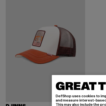
GREAT T
DefShop uses cookies to imp
and measure interest-based c
This may also include the pr