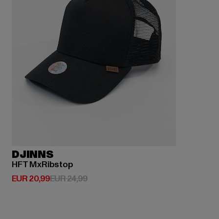
DJINNS
HFT MxRibstop
Huidige prijs: EUR 20,99
Actieprijs: EUR 24,99
EUR 20,99
EUR 24,99