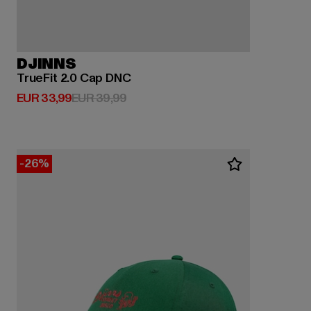
DJINNS
TrueFit 2.0 Cap DNC
Huidige prijs: EUR 33,99
Actieprijs: EUR 39,99
EUR 33,99
EUR 39,99
-26%