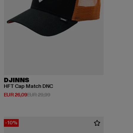
DJINNS
HFT Cap Match DNC
Huidige prijs: EUR 26,09
Actieprijs: EUR 29,99
EUR 26,09
EUR 29,99
-10%