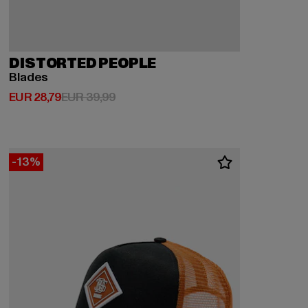
DISTORTED PEOPLE
Blades
Huidige prijs: EUR 28,79
Actieprijs: EUR 39,99
EUR 28,79
EUR 39,99
-13%