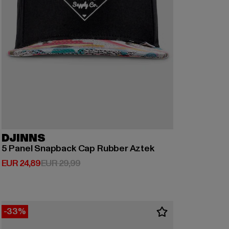
DJINNS
5 Panel Snapback Cap Rubber Aztek
Huidige prijs: EUR 24,89
Actieprijs: EUR 29,99
EUR 24,89
EUR 29,99
-33%