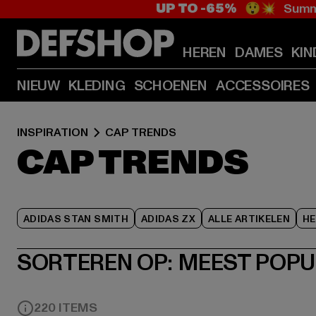
UP TO -65%
😲💥 Summe
HEREN
DAMES
KIN
NIEUW
KLEDING
SCHOENEN
ACCESSOIRES
INSPIRATION
CAP TRENDS
CAP TRENDS
ADIDAS STAN SMITH
ADIDAS ZX
ALLE ARTIKELEN
HE
SORTEREN OP:
MEEST POPU
220 ITEMS