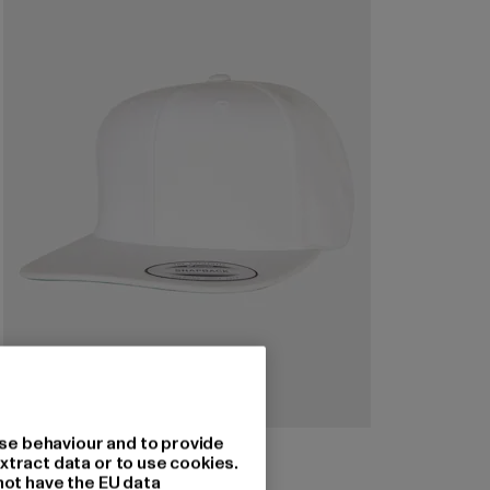
se behaviour and to provide
FLEXFIT
xtract data or to use cookies.
Classic
not have the EU data