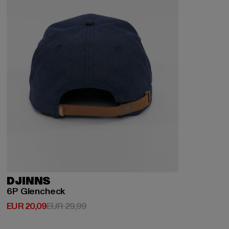
DJINNS
6P Glencheck
Huidige prijs: EUR 20,09
Actieprijs: EUR 29,99
EUR 20,09
EUR 29,99