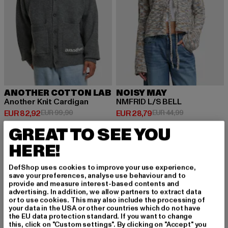
ANOTHER COTTON LAB
NOISY MAY
Another Knit Cardigan
NMFRID L/S BELL
Huidige prijs: EUR 82,92
Actieprijs: EUR 99,90
Huidige prijs: EUR 28,79
Actieprijs: EU
EUR 82,92
EUR 99,90
EUR 28,79
EUR 44,99
GREAT TO SEE YOU
HERE!
-47%
-28%
DefShop uses cookies to improve your use experience,
save your preferences, analyse use behaviour and to
provide and measure interest-based contents and
advertising. In addition, we allow partners to extract data
or to use cookies. This may also include the processing of
your data in the USA or other countries which do not have
the EU data protection standard. If you want to change
this, click on "Custom settings". By clicking on "Accept" you