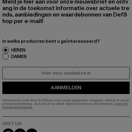
Meld je hier aan voor onze nieuwsbrief en ontv
ang in de toekomst informatie over actuele tre
nds, aanbiedingen en waardebonnen van DefS
hop per e-mail!
In welke producten bent u geïnteresseerd?
HEREN
DAMES
E-MAIL
AANMELDEN
Informatie over hoe DefShop met jouw gegevens omgaat, vind je in onze
privacyverklaring. Je kunt je te allen tijde kosteloos uitschrijven.
Lees de
privacyverklaring.
Visit our Instagram page:
Visit our Facebook page:
Visit our YouTube channel: