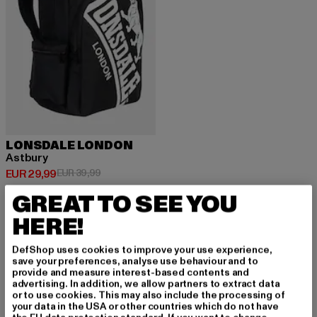
LONSDALE LONDON
Astbury
Huidige prijs: EUR 29,99
Actieprijs: EUR 39,99
EUR 29,99
EUR 39,99
GREAT TO SEE YOU
HERE!
DefShop uses cookies to improve your use experience,
MELD JE AAN OM G
save your preferences, analyse use behaviour and to
provide and measure interest-based contents and
advertising. In addition, we allow partners to extract data
EÏNSPIREERD TE BLI
or to use cookies. This may also include the processing of
your data in the USA or other countries which do not have