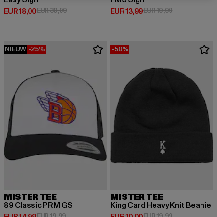
Easy Sign
FMS Sign
Huidige prijs: EUR 18,00
Actieprijs: EUR 39,99
Huidige prijs: EUR 13,99
Actieprijs: EUR
EUR 18,00
EUR 39,99
EUR 13,99
EUR 19,99
NIEUW
-25%
-50%
MISTER TEE
MISTER TEE
89 Classic PRM GS
King Card Heavy Knit Beanie
Huidige prijs: EUR 14,99
Actieprijs: EUR 19,99
Huidige prijs: EUR 10,00
Actieprijs: EUR
EUR 14,99
EUR 19,99
EUR 10,00
EUR 19,99