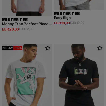
MISTER TEE
Easy Sign
MISTER TEE
Huidige prijs: EUR 10,99
Actieprijs: EUR
EUR 10,99
EUR 19,99
Money Tree Perfect Place For Shade Tee
Huidige prijs: EUR 20,00
Actieprijs: EUR 22,99
EUR 20,00
EUR 22,99
NIEUW
-16%