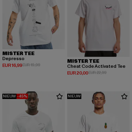
MISTER TEE
Depresso
MISTER TEE
Huidige prijs: EUR 16,99
Actieprijs: EUR 19,99
EUR 16,99
EUR 19,99
Cheat Code Activated Tee
Huidige prijs: EUR 20,00
Actieprijs: EU
EUR 20,00
EUR 22,99
NIEUW
-45%
NIEUW