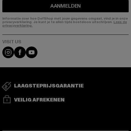
AANMELDEN
Informatie over hoe DefShop met jouw gegevens omgaat, vind je in onze
privacyverklaring. Je kunt je te allen tijde kosteloos uitschrijven.
Lees de
privacyverklaring.
Visit our Instagram page:
Visit our Facebook page:
Visit our YouTube channel:
LAAGSTEPRIJSGARANTIE
VEILIG AFREKENEN