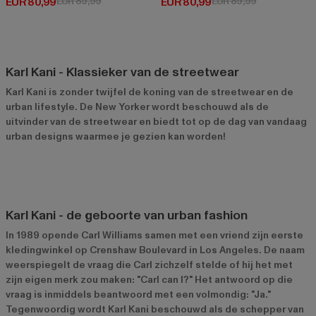
Huidige prijs: EUR 80,99
Actieprijs: EUR 89,99
Huidige prijs: EUR 80,99
Actieprijs: EU
EUR 80,99
EUR 89,99
EUR 80,99
EUR 89,99
Karl Kani - Klassieker van de streetwear
Karl Kani is zonder twijfel de koning van de streetwear en de
urban lifestyle. De New Yorker wordt beschouwd als de
uitvinder van de streetwear en biedt tot op de dag van vandaag
urban designs waarmee je gezien kan worden!
Karl Kani - de geboorte van urban fashion
In 1989 opende Carl Williams samen met een vriend zijn eerste
kledingwinkel op Crenshaw Boulevard in Los Angeles. De naam
weerspiegelt de vraag die Carl zichzelf stelde of hij het met
zijn eigen merk zou maken: "Carl can I?" Het antwoord op die
vraag is inmiddels beantwoord met een volmondig: "Ja."
Tegenwoordig wordt Karl Kani beschouwd als de schepper van