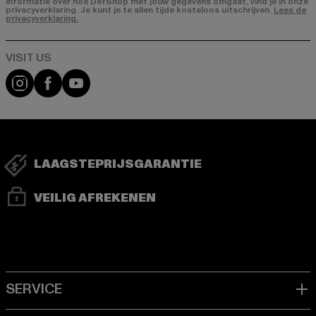
Informatie over hoe DefShop met jouw gegevens omgaat, vind je in onze
privacyverklaring. Je kunt je te allen tijde kosteloos uitschrijven.
Lees de
privacyverklaring.
Visit our Instagram page:
Visit our Facebook page:
Visit our YouTube channel:
LAAGSTEPRIJSGARANTIE
VEILIG AFREKENEN