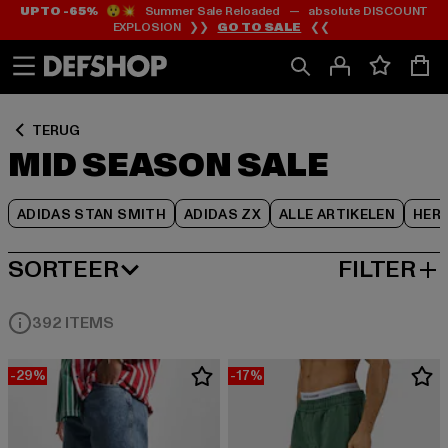
UP TO -65%
😲💥 Summer Sale Reloaded — absolute DISCOUNT
Ga
Ga
Ga
EXPLOSION ❯❯
GO TO SALE
❮❮
naar
naar
naar
Inhoud
Footer
Product
Rooster
TERUG
MID SEASON SALE
ADIDAS STAN SMITH
ADIDAS ZX
ALLE ARTIKELEN
HER
SORTEER
FILTER
MEEST POPULAIRE
392 ITEMS
-29%
-17%