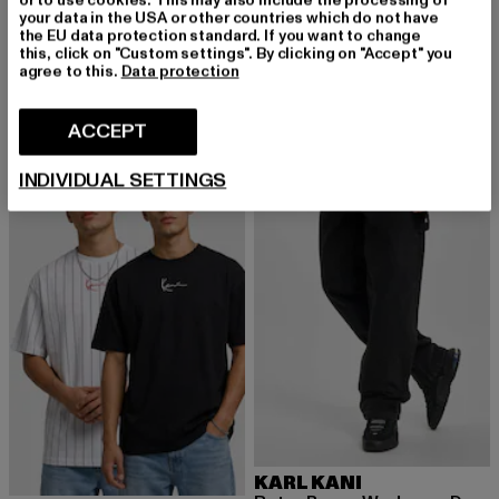
or to use cookies. This may also include the processing of
your data in the USA or other countries which do not have
the EU data protection standard. If you want to change
KARL KANI
KARL KANI
this, click on "Custom settings". By clicking on "Accept" you
Serif Originator
Og K Aop Carpenter Straight Leg Jeans
agree to this.
Data protection
Huidige prijs: EUR 25,89
Actieprijs: EUR 34,99
Huidige prijs: EUR 80,09
Actieprijs: EU
EUR 25,89
EUR 34,99
EUR 80,09
EUR 89,99
ACCEPT
-45%
-30%
INDIVIDUAL SETTINGS
KARL KANI