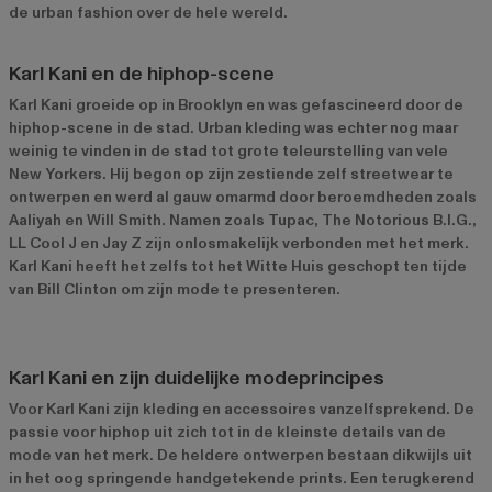
de urban fashion over de hele wereld.
Karl Kani en de hiphop-scene
Karl Kani groeide op in Brooklyn en was gefascineerd door de
hiphop-scene in de stad. Urban kleding was echter nog maar
weinig te vinden in de stad tot grote teleurstelling van vele
New Yorkers. Hij begon op zijn zestiende zelf streetwear te
ontwerpen en werd al gauw omarmd door beroemdheden zoals
Aaliyah en Will Smith. Namen zoals Tupac, The Notorious B.I.G.,
LL Cool J en Jay Z zijn onlosmakelijk verbonden met het merk.
Karl Kani heeft het zelfs tot het Witte Huis geschopt ten tijde
van Bill Clinton om zijn mode te presenteren.
Karl Kani en zijn duidelijke modeprincipes
Voor Karl Kani zijn kleding en accessoires vanzelfsprekend. De
passie voor hiphop uit zich tot in de kleinste details van de
mode van het merk. De heldere ontwerpen bestaan dikwijls uit
in het oog springende handgetekende prints. Een terugkerend