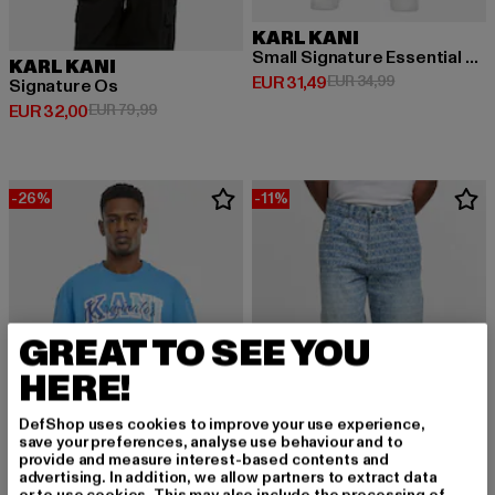
KARL KANI
Small Signature Essential Mesh
KARL KANI
Huidige prijs: EUR 31,49
Actieprijs: EUR
EUR 31,49
EUR 34,99
Signature Os
Huidige prijs: EUR 32,00
Actieprijs: EUR 79,99
EUR 32,00
EUR 79,99
-26%
-11%
GREAT TO SEE YOU
HERE!
DefShop uses cookies to improve your use experience,
save your preferences, analyse use behaviour and to
provide and measure interest-based contents and
advertising. In addition, we allow partners to extract data