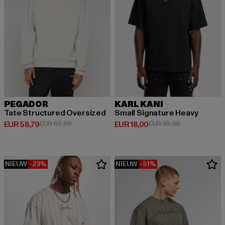
PEGADOR
KARL KANI
Tate Structured Oversized
Small Signature Heavy
Huidige prijs: EUR 58,79
Actieprijs: EUR 69,99
Huidige prijs: EUR 18,00
Actieprijs: EU
EUR 58,79
EUR 69,99
EUR 18,00
EUR 39,99
NIEUW
-23%
NIEUW
-51%