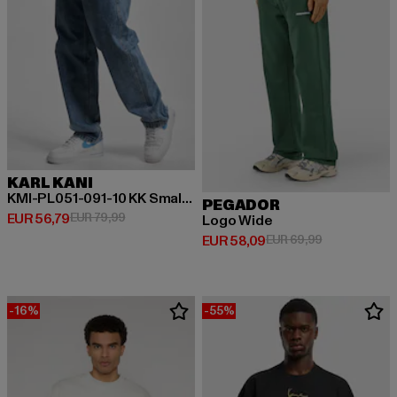
KARL KANI
KMI-PL051-091-10 KK Small Signature Baggy Five Pocket Denim
PEGADOR
Huidige prijs: EUR 56,79
Actieprijs: EUR 79,99
EUR 56,79
EUR 79,99
Logo Wide
Huidige prijs: EUR 58,09
Actieprijs: EU
EUR 58,09
EUR 69,99
-16%
-55%