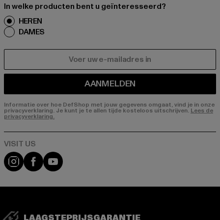
In welke producten bent u geïnteresseerd?
HEREN
DAMES
E-MAIL
AANMELDEN
Informatie over hoe DefShop met jouw gegevens omgaat, vind je in onze
privacyverklaring. Je kunt je te allen tijde kosteloos uitschrijven.
Lees de
privacyverklaring.
Visit our Instagram page:
Visit our Facebook page:
Visit our YouTube channel:
LAAGSTEPRIJSGARANTIE