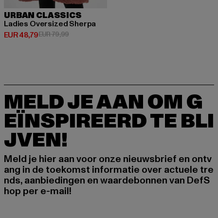
URBAN CLASSICS
Ladies Oversized Sherpa
Huidige prijs: EUR 48,79
Actieprijs: EUR 79,99
EUR 48,79
EUR 79,99
MELD JE AAN OM G
EÏNSPIREERD TE BLI
JVEN!
Meld je hier aan voor onze nieuwsbrief en ontv
ang in de toekomst informatie over actuele tre
nds, aanbiedingen en waardebonnen van DefS
hop per e-mail!