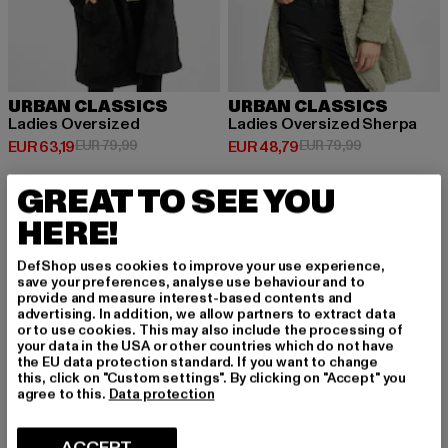
URBAN CLASSICS
URBAN CLASSICS
Ladies Oversized
Ladies Oversized Sherpa
Huidige prijs: EUR 63,19
Actieprijs: EUR 79,99
Huidige prijs: EUR 48,79
Actieprijs: EU
EUR 63,19
EUR 79,99
EUR 48,79
EUR 79,99
GREAT TO SEE YOU
HERE!
-60%
-32%
DefShop uses cookies to improve your use experience,
save your preferences, analyse use behaviour and to
provide and measure interest-based contents and
advertising. In addition, we allow partners to extract data
or to use cookies. This may also include the processing of
your data in the USA or other countries which do not have
the EU data protection standard. If you want to change
this, click on "Custom settings". By clicking on "Accept" you
agree to this.
Data protection
ACCEPT