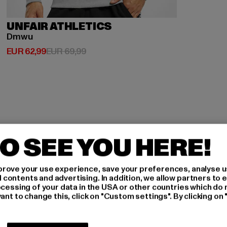
UNFAIR ATHLETICS
Dmwu
Huidige prijs: EUR 62,99
Actieprijs: EUR 69,99
EUR 62,99
EUR 69,99
O SEE YOU HERE!
AAN
rove your use experience, save your preferences, analyse u
ontents and advertising. In addition, we allow partners to e
ocessing of your data in the USA or other countries which do 
ant to change this, click on "Custom settings". By clicking on 
In welke producten bent u