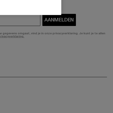
AANMELDEN
gegevens omgaat, vind je in onze privacyverklaring. Je kunt je te allen
rivacyverklaring.
ge:
ok page:
ouTube channel: