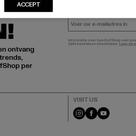
EERD
HEREN
ACCEPT
DAMES
N!
E-MAIL
Informatie over hoe DefShop met jouw 
tijde kosteloos uitschrijven.
Lees de p
 en ontvang
trends,
fShop per
Visit our Instagram pa
Visit our Facebo
Visit our Y