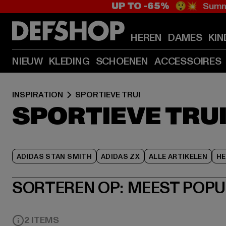
UP TO -65%
😲💥 Summe
HEREN
DAMES
KIN
NIEUW
KLEDING
SCHOENEN
ACCESSOIRES
INSPIRATION
SPORTIEVE TRUI
SPORTIEVE TRU
ADIDAS STAN SMITH
ADIDAS ZX
ALLE ARTIKELEN
HE
SORTEREN OP:
MEEST POPU
2 ITEMS