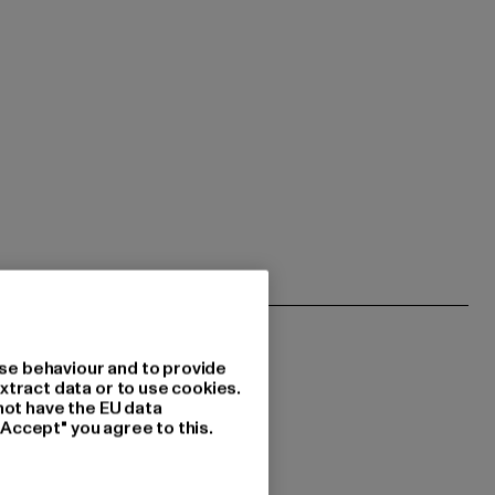
se behaviour and to provide
xtract data or to use cookies.
not have the EU data
"Accept" you agree to this.
 geïnteresseerd?