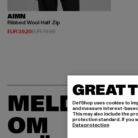
AIMN
Ribbed Wool Half Zip
Huidige prijs: EUR 39,20
Actieprijs: EUR 79,99
EUR 39,20
EUR 79,99
GREAT T
MELD JE 
DefShop uses cookies to imp
and measure interest-based c
This may also include the pr
OM
protection standard. If you w
Data protection