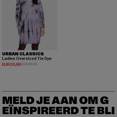
URBAN CLASSICS
Ladies Oversized Tie Dye
Huidige prijs: EUR 25,99
Actieprijs: EUR 39,99
EUR 25,99
EUR 39,99
MELD JE AAN OM G
EÏNSPIREERD TE BLI