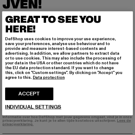
JVEN!
Meld je hier aan voor onze nieuwsbrief en ontv
GREAT TO SEE YOU
ang in de toekomst informatie over actuele tre
HERE!
nds, aanbiedingen en waardebonnen van DefS
hop per e-mail!
DefShop uses cookies to improve your use experience,
save your preferences, analyse use behaviour and to
provide and measure interest-based contents and
advertising. In addition, we allow partners to extract data
In welke producten bent u geïnteresseerd?
or to use cookies. This may also include the processing of
your data in the USA or other countries which do not have
HEREN
the EU data protection standard. If you want to change
DAMES
this, click on "Custom settings". By clicking on "Accept" you
agree to this.
Data protection
E-MAIL
ACCEPT
AANMELDEN
INDIVIDUAL SETTINGS
Informatie over hoe DefShop met jouw gegevens omgaat, vind je in onze
privacyverklaring. Je kunt je te allen tijde kosteloos uitschrijven.
Lees de
privacyverklaring.