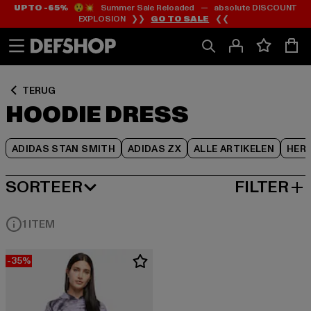
UP TO -65%
😲💥 Summer Sale Reloaded — absolute DISCOUNT
Ga
Ga
Ga
EXPLOSION ❯❯
GO TO SALE
❮❮
naar
naar
naar
Inhoud
Footer
Product
Rooster
TERUG
HOODIE DRESS
ADIDAS STAN SMITH
ADIDAS ZX
ALLE ARTIKELEN
HER
SORTEER
FILTER
MEEST POPULAIRE
1 ITEM
-35%