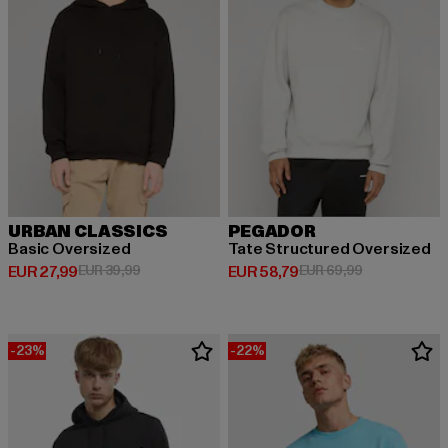
URBAN CLASSICS
PEGADOR
Basic Oversized
Tate Structured Oversized
Huidige prijs: EUR 27,99
Actieprijs: EUR 39,99
Huidige prijs: EUR 58,79
Actieprijs: EU
EUR 27,99
EUR 39,99
EUR 58,79
EUR 69,99
-23%
-22%