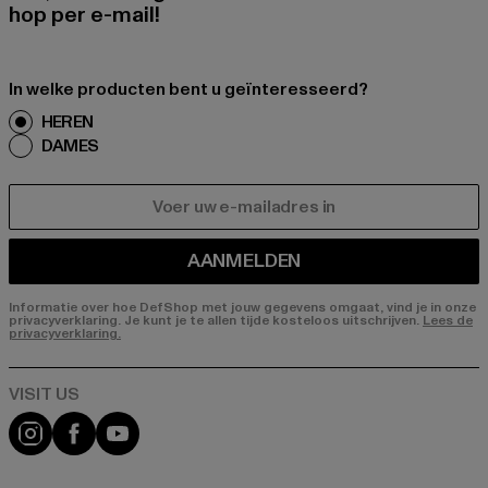
hop per e-mail!
In welke producten bent u geïnteresseerd?
HEREN
DAMES
E-MAIL
AANMELDEN
Informatie over hoe DefShop met jouw gegevens omgaat, vind je in onze
privacyverklaring. Je kunt je te allen tijde kosteloos uitschrijven.
Lees de
privacyverklaring.
Visit our Instagram page:
Visit our Facebook page:
Visit our YouTube channel: