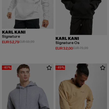
KARL KANI
Signature
KARL KANI
Huidige prijs: EUR 52,79
Actieprijs: EUR 59,99
EUR 52,79
EUR 59,99
Signature Os
Huidige prijs: EUR 32,00
Actieprijs: EU
EUR 32,00
EUR 79,99
-40%
-49%