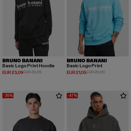
BRUNO BANANI
BRUNO BANANI
Basic Logo Print Hoodie
Basic Logo Print
Huidige prijs: EUR 23,09
Actieprijs: EUR 29,99
Huidige prijs: EUR 21,05
Actieprijs: EU
EUR 23,09
EUR 29,99
EUR 21,05
EUR 26,99
-35%
-47%