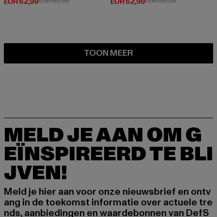
Huidige prijs: EUR 62,99
Actieprijs: EUR 69,99
Huidige prijs: EUR 62,99
Actieprijs: EU
EUR 62,99
EUR 69,99
EUR 62,99
EUR 69,99
TOON MEER
MELD JE AAN OM G
EÏNSPIREERD TE BLI
JVEN!
Meld je hier aan voor onze nieuwsbrief en ontv
ang in de toekomst informatie over actuele tre
nds, aanbiedingen en waardebonnen van DefS