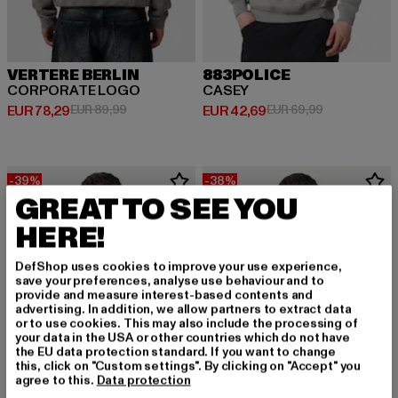
VERTERE BERLIN
883POLICE
CORPORATE LOGO
CASEY
Huidige prijs: EUR 78,29
Actieprijs: EUR 89,99
Huidige prijs: EUR 42,69
Actieprijs: EU
EUR 78,29
EUR 89,99
EUR 42,69
EUR 69,99
-39%
-38%
GREAT TO SEE YOU
HERE!
DefShop uses cookies to improve your use experience,
save your preferences, analyse use behaviour and to
provide and measure interest-based contents and
advertising. In addition, we allow partners to extract data
or to use cookies. This may also include the processing of
your data in the USA or other countries which do not have
the EU data protection standard. If you want to change
this, click on "Custom settings". By clicking on "Accept" you
agree to this.
Data protection