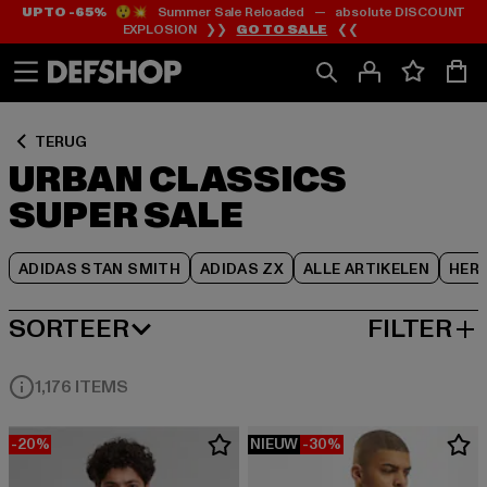
UP TO -65%
😲💥 Summer Sale Reloaded — absolute DISCOUNT
Ga
Ga
Ga
EXPLOSION ❯❯
GO TO SALE
❮❮
naar
naar
naar
Inhoud
Footer
Product
Rooster
TERUG
URBAN CLASSICS
SUPER SALE
ADIDAS STAN SMITH
ADIDAS ZX
ALLE ARTIKELEN
HER
SORTEER
FILTER
MEEST POPULAIRE
1,176 ITEMS
-20%
NIEUW
-30%