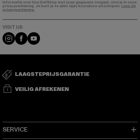
Informatie over hoe DefShop met jouw gegevens omgaat, vind je in onze
privacyverklaring. Je kunt je te allen tijde kosteloos uitschrijven.
Lees de
privacyverklaring.
Visit our Instagram page:
Visit our Facebook page:
Visit our YouTube channel:
LAAGSTEPRIJSGARANTIE
VEILIG AFREKENEN