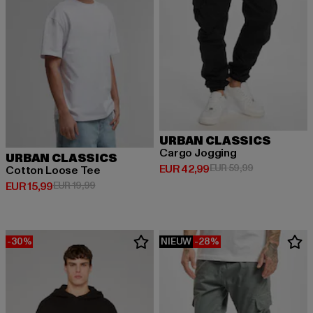
URBAN CLASSICS
Cargo Jogging
URBAN CLASSICS
Huidige prijs: EUR 42,99
Actieprijs: EU
EUR 42,99
EUR 59,99
Cotton Loose Tee
Huidige prijs: EUR 15,99
Actieprijs: EUR 19,99
EUR 15,99
EUR 19,99
-30%
NIEUW
-28%