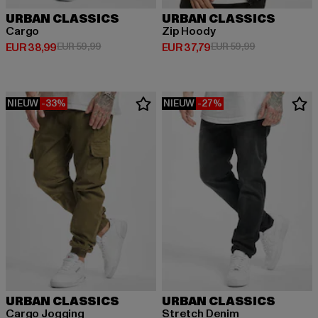
URBAN CLASSICS
URBAN CLASSICS
Cargo
Zip Hoody
Huidige prijs: EUR 38,99
Actieprijs: EUR 59,99
Huidige prijs: EUR 37,79
Actieprijs: EU
EUR 38,99
EUR 59,99
EUR 37,79
EUR 59,99
NIEUW
-33%
NIEUW
-27%
URBAN CLASSICS
URBAN CLASSICS
Cargo Jogging
Stretch Denim