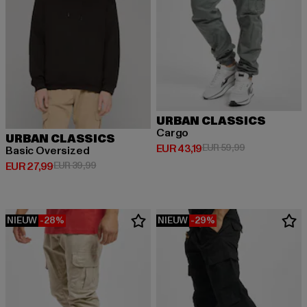
URBAN CLASSICS
Cargo
URBAN CLASSICS
Huidige prijs: EUR 43,19
Actieprijs: EUR
EUR 43,19
EUR 59,99
Basic Oversized
Huidige prijs: EUR 27,99
Actieprijs: EUR 39,99
EUR 27,99
EUR 39,99
NIEUW
-28%
NIEUW
-29%