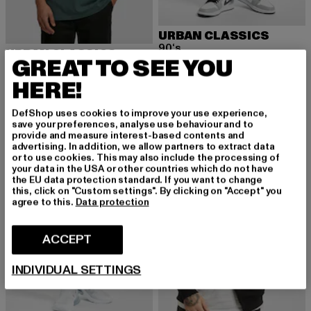
URBAN CLASSICS
90‘s
URBAN CLASSICS
GREAT TO SEE YOU
Huidige prijs: EUR 34,99
Actieprijs: EU
EUR 34,99
EUR 49,99
Heavy Oversized
Huidige prijs: EUR 15,99
Actieprijs: EUR 22,99
EUR 15,99
EUR 22,99
HERE!
DefShop uses cookies to improve your use experience,
save your preferences, analyse use behaviour and to
provide and measure interest-based contents and
NIEUW
-35%
NIEUW
-37%
advertising. In addition, we allow partners to extract data
or to use cookies. This may also include the processing of
your data in the USA or other countries which do not have
the EU data protection standard. If you want to change
this, click on "Custom settings". By clicking on "Accept" you
agree to this.
Data protection
ACCEPT
INDIVIDUAL SETTINGS