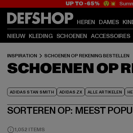
UP TO -65%
😲💥 Summe
HEREN
DAMES
KIN
NIEUW
KLEDING
SCHOENEN
ACCESSOIRES
INSPIRATION
SCHOENEN OP REKENING BESTELLEN
SCHOENEN OP R
ADIDAS STAN SMITH
ADIDAS ZX
ALLE ARTIKELEN
HE
SORTEREN OP:
MEEST POPU
1,052 ITEMS