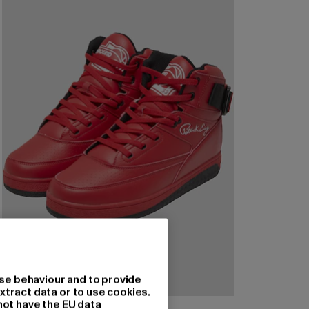
se behaviour and to provide
xtract data or to use cookies.
not have the EU data
EWING