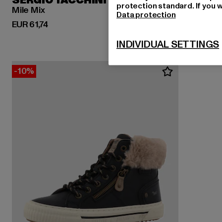
SERGIO TACCHINI
protection standard. If you w
Mile Mix
Data protection
Huidige prijs: EUR 61,74
EUR 61,74
INDIVIDUAL SETTINGS
-10%