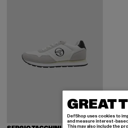
GREAT T
DefShop uses cookies to imp
and measure interest-based c
This may also include the pr