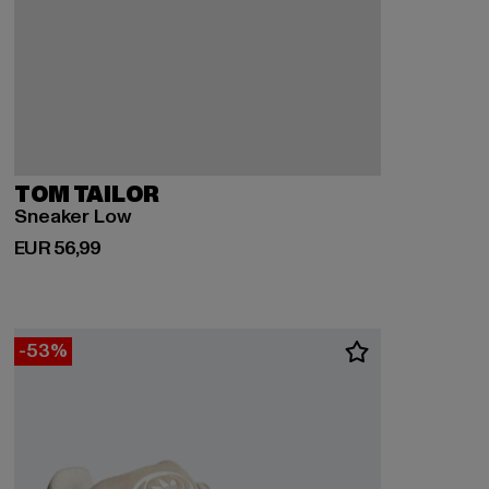
TOM TAILOR
Sneaker Low
Huidige prijs: EUR 56,99
EUR 56,99
-53%