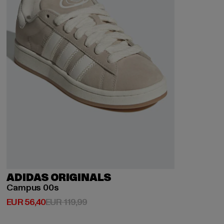
ADIDAS ORIGINALS
Campus 00s
Huidige prijs: EUR 56,40
Actieprijs: EUR 119,99
EUR 56,40
EUR 119,99