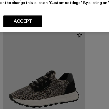
TOM TAILOR
ant to change this, click on "Custom settings". By clicking on 
Flat Sandals - Mules
Huidige prijs: EUR 47,49
EUR 47,49
ACCEPT