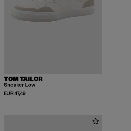
TOM TAILOR
Sneaker Low
Huidige prijs: EUR 47,49
EUR 47,49