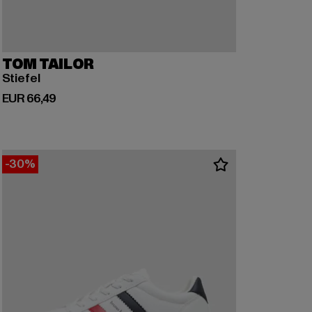
TOM TAILOR
Stiefel
Huidige prijs: EUR 66,49
EUR 66,49
-30%