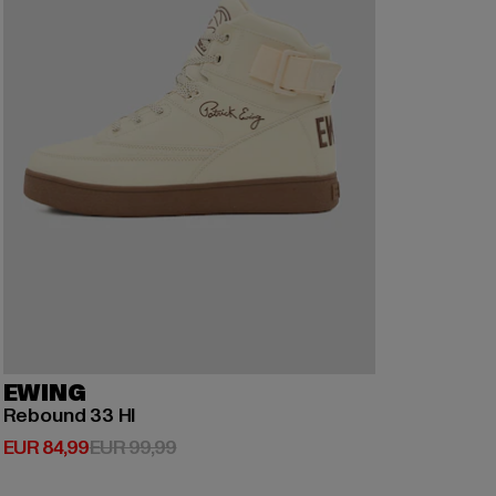
EWING
Rebound 33 HI
Huidige prijs: EUR 84,99
Actieprijs: EUR 99,99
EUR 84,99
EUR 99,99