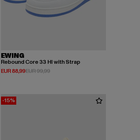
EWING
Rebound Core 33 HI with Strap
Huidige prijs: EUR 88,99
Actieprijs: EUR 99,99
EUR 88,99
EUR 99,99
-15%