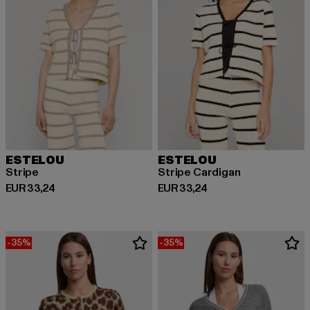
ESTELOU
ESTELOU
Stripe
Stripe Cardigan
Huidige prijs: EUR 33,24
Huidige prijs: EUR 33,24
EUR 33,24
EUR 33,24
-35%
-35%