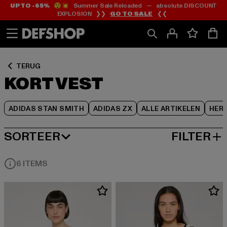
UP TO -65%
😲💥 Summer Sale Reloaded — absolute DISCOUNT
Ga
Ga
Ga
EXPLOSION ❯❯
GO TO SALE
❮❮
naar
naar
naar
Inhoud
Footer
Product
Rooster
TERUG
KORT VEST
ADIDAS STAN SMITH
ADIDAS ZX
ALLE ARTIKELEN
HER
SORTEER
FILTER
MEEST POPULAIRE
6 ITEMS