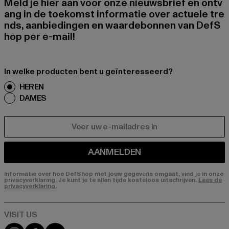
Meld je hier aan voor onze nieuwsbrief en ontv
ang in de toekomst informatie over actuele tre
nds, aanbiedingen en waardebonnen van DefS
hop per e-mail!
In welke producten bent u geïnteresseerd?
HEREN
DAMES
E-MAIL
AANMELDEN
Informatie over hoe DefShop met jouw gegevens omgaat, vind je in onze
privacyverklaring. Je kunt je te allen tijde kosteloos uitschrijven.
Lees de
privacyverklaring.
Visit our Instagram page:
Visit our Facebook page:
Visit our YouTube channel: