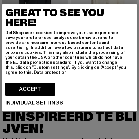
GREAT TO SEE YOU
HERE!
DefShop uses cookies to improve your use experience,
save your preferences, analyse use behaviour and to
provide and measure interest-based contents and
advertising. In addition, we allow partners to extract data
URBAN CLASSICS
AIMN
or to use cookies. This may also include the processing of
Ladies Cropped Feather
Ribbed Performance Zipped
your data in the USA or other countries which do not have
Huidige prijs: EUR 25,99
Actieprijs: EU
EUR 25,99
EUR 49,99
Huidige prijs: EUR 43,99
Actieprijs: EUR 49,99
EUR 43,99
EUR 49,99
the EU data protection standard. If you want to change
this, click on "Custom settings". By clicking on "Accept" you
agree to this.
Data protection
ACCEPT
MELD JE AAN OM G
INDIVIDUAL SETTINGS
EÏNSPIREERD TE BLI
JVEN!