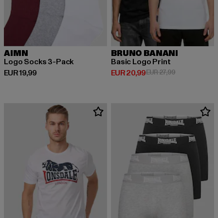
AIMN
BRUNO BANANI
Logo Socks 3-Pack
Basic Logo Print
Huidige prijs: EUR 19,99
Huidige prijs: EUR 20,99
Actieprijs: EU
EUR 19,99
EUR 20,99
EUR 27,99