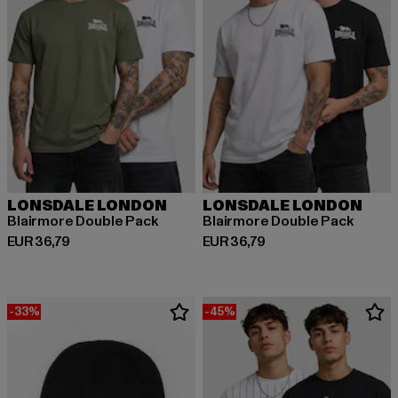
LONSDALE LONDON
LONSDALE LONDON
Blairmore Double Pack
Blairmore Double Pack
Huidige prijs: EUR 36,79
Huidige prijs: EUR 36,79
EUR 36,79
EUR 36,79
-33%
-45%