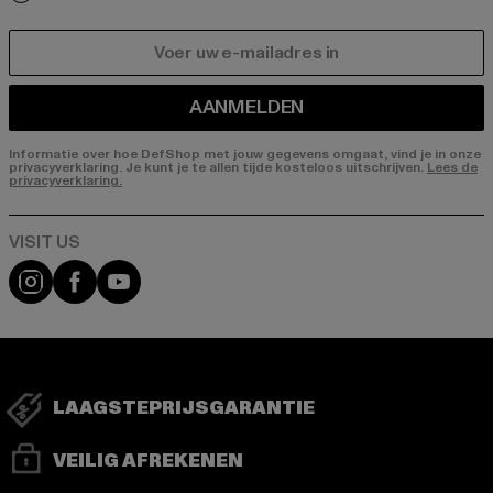
E-MAIL
AANMELDEN
Informatie over hoe DefShop met jouw gegevens omgaat, vind je in onze
privacyverklaring. Je kunt je te allen tijde kosteloos uitschrijven.
Lees de
privacyverklaring.
Visit our Instagram page:
Visit our Facebook page:
Visit our YouTube channel:
LAAGSTEPRIJSGARANTIE
VEILIG AFREKENEN