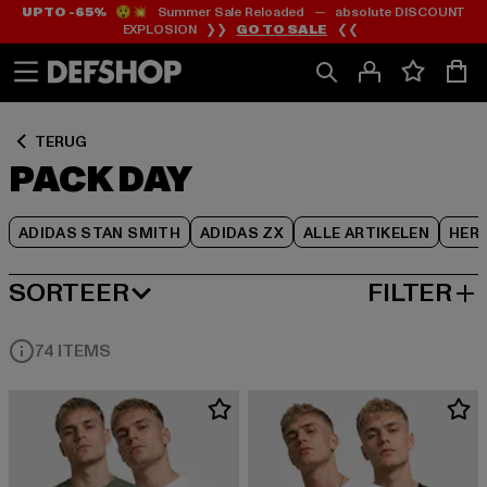
UP TO -65%
😲💥 Summer Sale Reloaded — absolute DISCOUNT
Ga
Ga
Ga
EXPLOSION ❯❯
GO TO SALE
❮❮
naar
naar
naar
Inhoud
Footer
Product
Rooster
TERUG
PACK DAY
ADIDAS STAN SMITH
ADIDAS ZX
ALLE ARTIKELEN
HER
SORTEER
FILTER
MEEST POPULAIRE
74 ITEMS