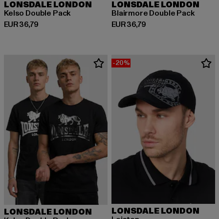
LONSDALE LONDON
LONSDALE LONDON
Kelso Double Pack
Blairmore Double Pack
Huidige prijs: EUR 36,79
Huidige prijs: EUR 36,79
EUR 36,79
EUR 36,79
-20%
LONSDALE LONDON
LONSDALE LONDON