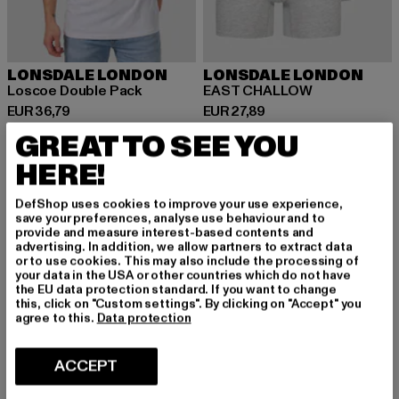
LONSDALE LONDON
LONSDALE LONDON
Loscoe Double Pack
EAST CHALLOW
Huidige prijs: EUR 36,79
Huidige prijs: EUR 27,89
EUR 36,79
EUR 27,89
GREAT TO SEE YOU
HERE!
-15%
DefShop uses cookies to improve your use experience,
save your preferences, analyse use behaviour and to
provide and measure interest-based contents and
advertising. In addition, we allow partners to extract data
or to use cookies. This may also include the processing of
your data in the USA or other countries which do not have
the EU data protection standard. If you want to change
this, click on "Custom settings". By clicking on "Accept" you
agree to this.
Data protection
ACCEPT