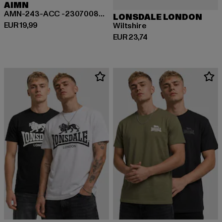
AIMN
AMN-243-ACC -23070082-017 AIMN Logo Socks 3-Pack
LONSDALE LONDON
Huidige prijs: EUR 19,99
EUR 19,99
Wiltshire
Huidige prijs: EUR 23,74
EUR 23,74