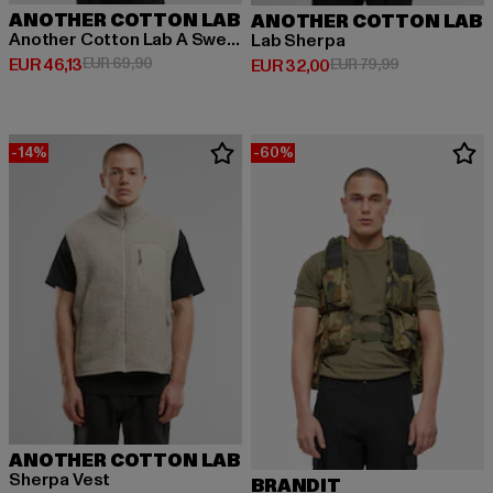
ANOTHER COTTON LAB
ANOTHER COTTON LAB
Another Cotton Lab A Sweater Vest
Lab Sherpa
Huidige prijs: EUR 46,13
Actieprijs: EUR 69,90
EUR 46,13
EUR 69,90
Huidige prijs: EUR 32,00
Actieprijs: EU
EUR 32,00
EUR 79,99
-14%
-60%
ANOTHER COTTON LAB
Sherpa Vest
BRANDIT