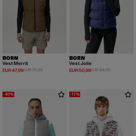
BORN
BORN
Vest Merrit
Vest Jolie
Huidige prijs: EUR 47,99
Actieprijs: EUR 79,99
Huidige prijs: EUR 50,99
Actieprijs: EU
EUR 47,99
EUR 79,99
EUR 50,99
EUR 84,99
-40%
-17%