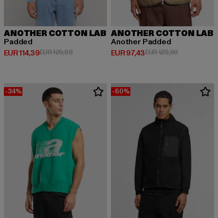
ANOTHER COTTON LAB
ANOTHER COTTON LAB
Padded
Another Padded
Huidige prijs: EUR 114,39
Actieprijs: EUR 129,99
Huidige prijs: EUR 97,43
Actieprijs: E
EUR 114,39
EUR 129,99
EUR 97,43
EUR 129,90
-34%
-60%