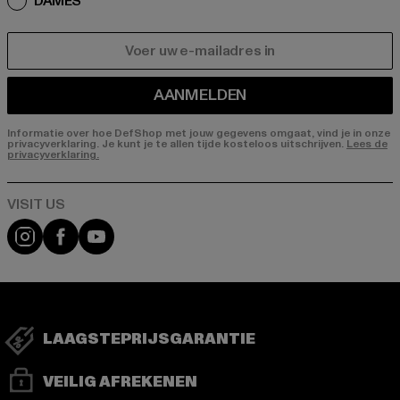
DAMES
E-MAIL
AANMELDEN
Informatie over hoe DefShop met jouw gegevens omgaat, vind je in onze
privacyverklaring. Je kunt je te allen tijde kosteloos uitschrijven.
Lees de
privacyverklaring.
Visit our Instagram page:
Visit our Facebook page:
Visit our YouTube channel:
LAAGSTEPRIJSGARANTIE
VEILIG AFREKENEN