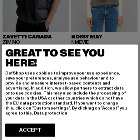
ZAVETTI CANADA
NOISY MAY
ZIMINO
NMEVIE
Huidige prijs: EUR 69,59
Actieprijs: EUR 79,99
Huidige prijs: EUR 42,69
Actieprijs: EU
EUR 69,59
EUR 79,99
EUR 42,69
EUR 69,99
GREAT TO SEE YOU
HERE!
DefShop uses cookies to improve your use experience,
-60%
-10%
save your preferences, analyse use behaviour and to
provide and measure interest-based contents and
advertising. In addition, we allow partners to extract data
or to use cookies. This may also include the processing of
your data in the USA or other countries which do not have
the EU data protection standard. If you want to change
this, click on "Custom settings". By clicking on "Accept" you
agree to this.
Data protection
ACCEPT