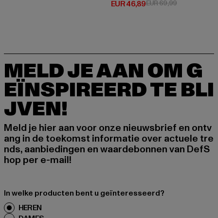
Huidige prijs: EUR 46,89
Actieprijs: EU
EUR 46,89
EUR 69,99
MELD JE AAN OM G
EÏNSPIREERD TE BLI
JVEN!
Meld je hier aan voor onze nieuwsbrief en ontv
ang in de toekomst informatie over actuele tre
nds, aanbiedingen en waardebonnen van DefS
hop per e-mail!
In welke producten bent u geïnteresseerd?
HEREN