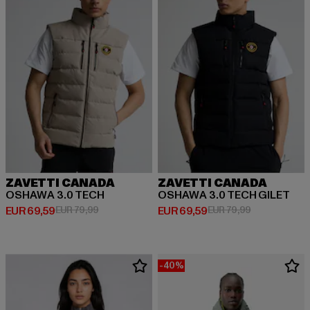
ZAVETTI CANADA
ZAVETTI CANADA
OSHAWA 3.0 TECH
OSHAWA 3.0 TECH GILET
Huidige prijs: EUR 69,59
Actieprijs: EUR 79,99
Huidige prijs: EUR 69,59
Actieprijs: EU
EUR 69,59
EUR 79,99
EUR 69,59
EUR 79,99
-40%