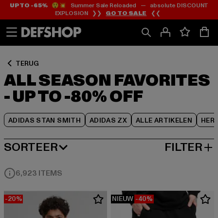
UP TO -65%
😲💥 Summer Sale Reloaded — absolute DISCOUNT
Ga
Ga
Ga
EXPLOSION ❯❯
GO TO SALE
❮❮
naar
naar
naar
Inhoud
Footer
Product
Rooster
TERUG
ALL SEASON FAVORITES
- UP TO -80% OFF
ADIDAS STAN SMITH
ADIDAS ZX
ALLE ARTIKELEN
HER
SORTEER
FILTER
MEEST POPULAIRE
6,923 ITEMS
-20%
NIEUW
-40%