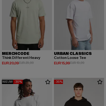
MERCHCODE
URBAN CLASSICS
Think Different Heavy
Cotton Loose Tee
Huidige prijs: EUR 20,09
Actieprijs: EUR 29,99
Huidige prijs: EUR 15,99
Actieprijs: EUR
EUR 20,09
EUR 29,99
EUR 15,99
EUR 19,99
NIEUW
-30%
-35%