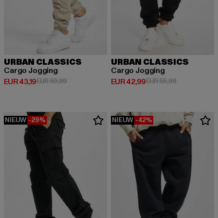
URBAN CLASSICS
URBAN CLASSICS
Cargo Jogging
Cargo Jogging
Huidige prijs: EUR 43,19
Actieprijs: EUR 59,99
Huidige prijs: EUR 42,99
Actieprijs: EU
EUR 43,19
EUR 59,99
EUR 42,99
EUR 59,99
NIEUW
-29%
NIEUW
-42%