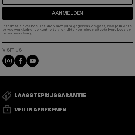
E-MAIL
AANMELDEN
Informatie over hoe DefShop met jouw gegevens omgaat, vind je in onze
privacyverklaring. Je kunt je te allen tijde kosteloos uitschrijven.
Lees de
privacyverklaring.
Visit our Instagram page:
Visit our Facebook page:
Visit our YouTube channel:
LAAGSTEPRIJSGARANTIE
VEILIG AFREKENEN