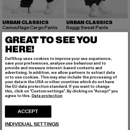
URBAN CLASSICS
URBAN CLASSICS
Camouflage Cargo Pants
Baggy Sweat Pants
Huidige prijs: EUR 39,04
Actieprijs: EUR 54,99
Huidige prijs: EUR 28,99
Actieprijs: EU
EUR 39,04
EUR 54,99
EUR 28,99
EUR 49,99
GREAT TO SEE YOU
HERE!
NIEUW
-35%
-59%
DefShop uses cookies to improve your use experience,
save your preferences, analyse use behaviour and to
provide and measure interest-based contents and
advertising. In addition, we allow partners to extract data
or to use cookies. This may also include the processing of
your data in the USA or other countries which do not have
the EU data protection standard. If you want to change
this, click on "Custom settings". By clicking on "Accept" you
agree to this.
Data protection
ACCEPT
INDIVIDUAL SETTINGS