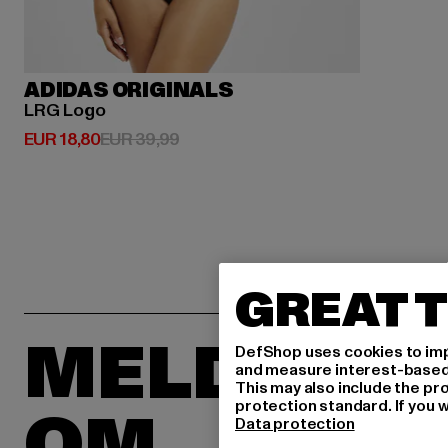
ADIDAS ORIGINALS
LRG Logo
Huidige prijs: EUR 18,80
Actieprijs: EUR 39,99
EUR 18,80
EUR 39,99
GREAT T
MELD JE 
DefShop uses cookies to imp
and measure interest-based c
This may also include the pr
protection standard. If you w
OM
Data protection