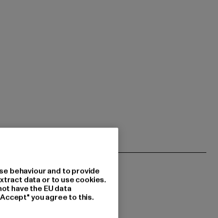
se behaviour and to provide
xtract data or to use cookies.
not have the EU data
"Accept" you agree to this.