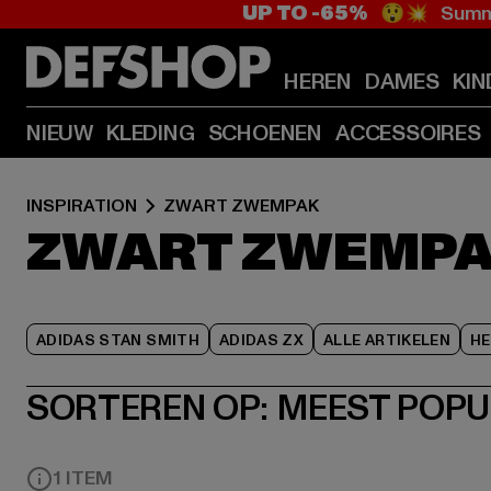
UP TO -65%
😲💥 Summe
HEREN
DAMES
KIN
NIEUW
KLEDING
SCHOENEN
ACCESSOIRES
INSPIRATION
ZWART ZWEMPAK
ZWART ZWEMP
ADIDAS STAN SMITH
ADIDAS ZX
ALLE ARTIKELEN
HE
SORTEREN OP:
MEEST POPU
1 ITEM