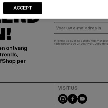
In welke producten bent u
ACCEPT
EERD
HEREN
DAMES
N!
E-MAIL
Informatie over hoe DefShop met jouw 
tijde kosteloos uitschrijven.
Lees de p
 en ontvang
trends,
fShop per
Visit our Instagram pa
Visit our Facebo
Visit our Y