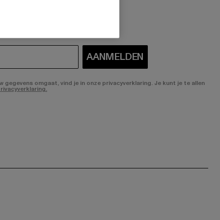
 geïnteresseerd?
AANMELDEN
gegevens omgaat, vind je in onze privacyverklaring. Je kunt je te allen
rivacyverklaring.
ge:
ok page:
ouTube channel: