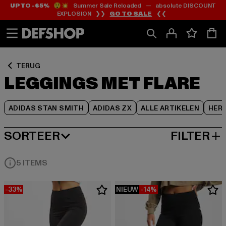
UP TO -65%
😲💥 Summer Sale Reloaded — absolute DISCOUNT
Ga
Ga
Ga
EXPLOSION ❯❯
GO TO SALE
❮❮
naar
naar
naar
Inhoud
Footer
Product
Rooster
TERUG
LEGGINGS MET FLARE
ADIDAS STAN SMITH
ADIDAS ZX
ALLE ARTIKELEN
HER
SORTEER
FILTER
MEEST POPULAIRE
5 ITEMS
-33%
NIEUW
-14%