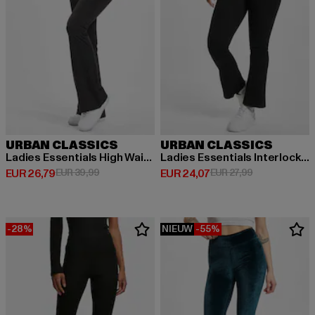
URBAN CLASSICS
URBAN CLASSICS
Ladies Essentials High Waist Flared
Ladies Essentials Interlock Bootcut
Huidige prijs: EUR 26,79
Actieprijs: EUR 39,99
Huidige prijs: EUR 24,07
Actieprijs: EUR
EUR 26,79
EUR 39,99
EUR 24,07
EUR 27,99
-28%
NIEUW
-55%