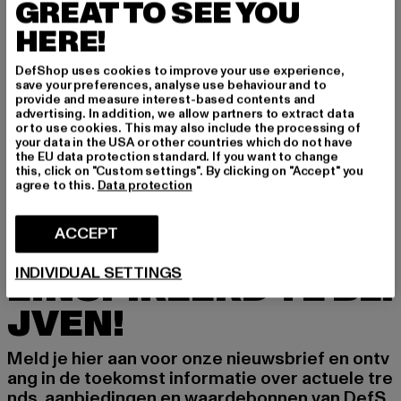
GREAT TO SEE YOU
HERE!
DefShop uses cookies to improve your use experience,
save your preferences, analyse use behaviour and to
URBAN CLASSICS
provide and measure interest-based contents and
TB5013
advertising. In addition, we allow partners to extract data
or to use cookies. This may also include the processing of
Huidige prijs: EUR 23,99
Actieprijs: EUR 29,99
EUR 23,99
EUR 29,99
your data in the USA or other countries which do not have
the EU data protection standard. If you want to change
this, click on "Custom settings". By clicking on "Accept" you
agree to this.
Data protection
ACCEPT
MELD JE AAN OM G
INDIVIDUAL SETTINGS
EÏNSPIREERD TE BLI
JVEN!
Meld je hier aan voor onze nieuwsbrief en ontv
ang in de toekomst informatie over actuele tre
nds, aanbiedingen en waardebonnen van DefS