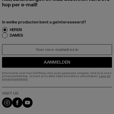
hop per e-mail!
In welke producten bent u geïnteresseerd?
HEREN
DAMES
E-MAIL
AANMELDEN
Informatie over hoe DefShop met jouw gegevens omgaat, vind je in onze
privacyverklaring. Je kunt je te allen tijde kosteloos uitschrijven.
Lees de
privacyverklaring.
Visit our Instagram page:
Visit our Facebook page:
Visit our YouTube channel: