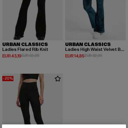
URBAN CLASSICS
URBAN CLASSICS
Ladies Flared Rib Knit
Ladies High Waist Velvet Boot Cut
Huidige prijs: EUR 43,19
Actieprijs: EUR 59,99
Huidige prijs: EUR 14,85
Actieprijs: EUR
EUR 43,19
EUR 59,99
EUR 14,85
EUR 32,99
-20%