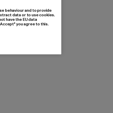
se behaviour and to provide
xtract data or to use cookies.
not have the EU data
"Accept" you agree to this.