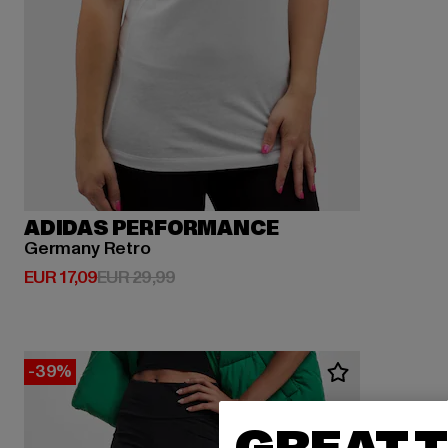
ADIDAS PERFORMANCE
Germany Retro
Huidige prijs: EUR 17,09
Actieprijs: EUR 29,99
EUR 17,09
EUR 29,99
-39%