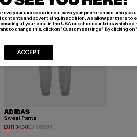
O SEE YOU HERE!
rove your use experience, save your preferences, analyse u
ontents and advertising. In addition, we allow partners to e
ocessing of your data in the USA or other countries which do 
ant to change this, click on "Custom settings". By clicking on 
ACCEPT
ADIDAS
Sweat Pants
Huidige prijs: EUR 34,30
Actieprijs: EUR 69,99
EUR 34,30
EUR 69,99