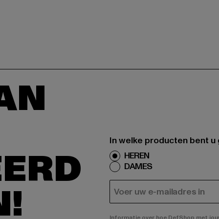
AAN
In welke producten bent u
EERD
HEREN
DAMES
N!
E-MAIL
Informatie over hoe DefShop met jouw 