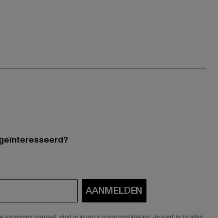
 geïnteresseerd?
AANMELDEN
gegevens omgaat, vind je in onze privacyverklaring. Je kunt je te allen