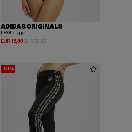
ADIDAS ORIGINALS
LRG Logo
Huidige prijs: EUR 18,80
Actieprijs: EUR 39,99
EUR 18,80
EUR 39,99
-51%