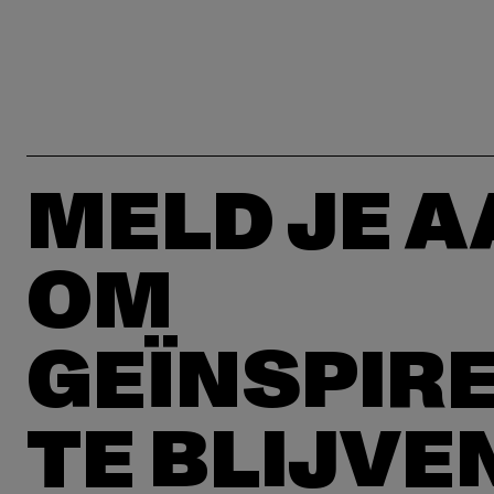
MELD JE 
OM
GEÏNSPIR
TE BLIJVE