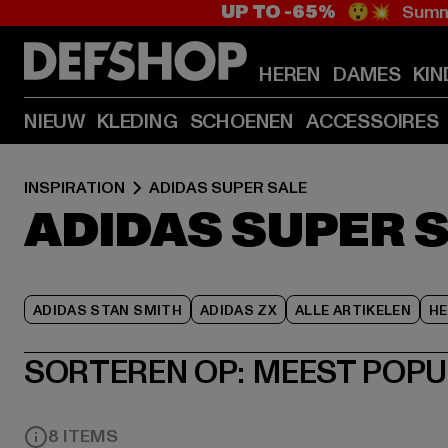
UP TO -65%
😲💥 Summe
HEREN
DAMES
KIN
NIEUW
KLEDING
SCHOENEN
ACCESSOIRES
INSPIRATION
ADIDAS SUPER SALE
ADIDAS SUPER 
ADIDAS STAN SMITH
ADIDAS ZX
ALLE ARTIKELEN
HE
SORTEREN OP:
MEEST POPU
8 ITEMS