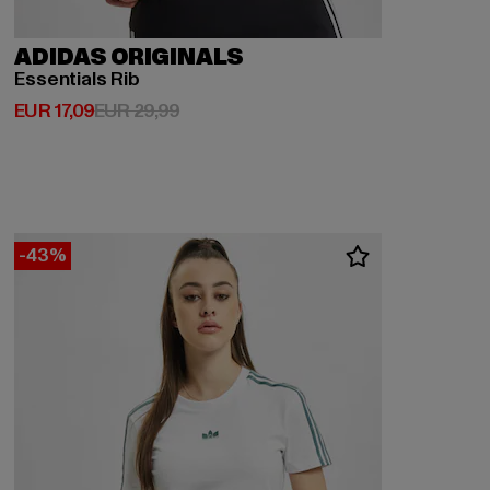
ADIDAS ORIGINALS
Essentials Rib
Huidige prijs: EUR 17,09
Actieprijs: EUR 29,99
EUR 17,09
EUR 29,99
-43%