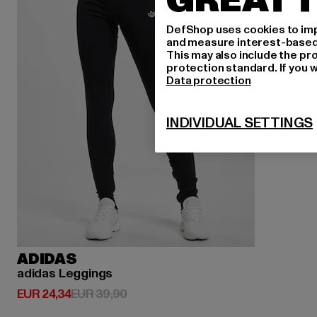
GREAT T
DefShop uses cookies to imp
and measure interest-based c
This may also include the pr
protection standard. If you w
Data protection
INDIVIDUAL SETTINGS
ADIDAS
adidas Leggings
Huidige prijs: EUR 24,34
Actieprijs: EUR 39,90
EUR 24,34
EUR 39,90