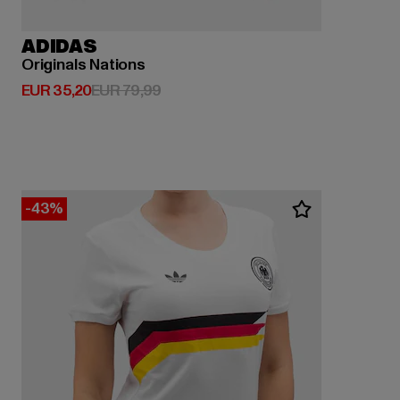
ADIDAS
Originals Nations
Huidige prijs: EUR 35,20
Actieprijs: EUR 79,99
EUR 35,20
EUR 79,99
-43%