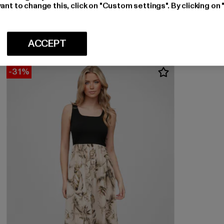
DISTORTED PEOPLE
ant to change this, click on "Custom settings". By clicking on 
Blades
Huidige prijs: EUR 28,79
Actieprijs: EUR 39,99
EUR 28,79
EUR 39,99
ACCEPT
-31%