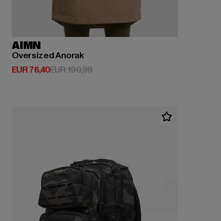
AIMN
Oversized Anorak
Huidige prijs: EUR 76,40
Actieprijs: EUR 190,99
EUR 76,40
EUR 190,99