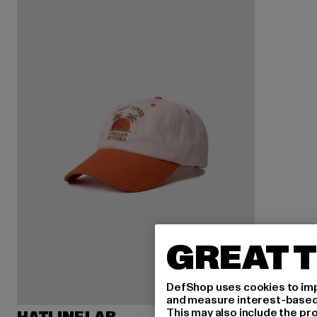
GREAT T
DefShop uses cookies to imp
and measure interest-based c
This may also include the pr