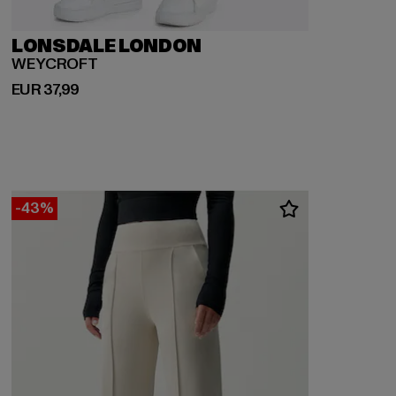
LONSDALE LONDON
WEYCROFT
Huidige prijs: EUR 37,99
EUR 37,99
-43%