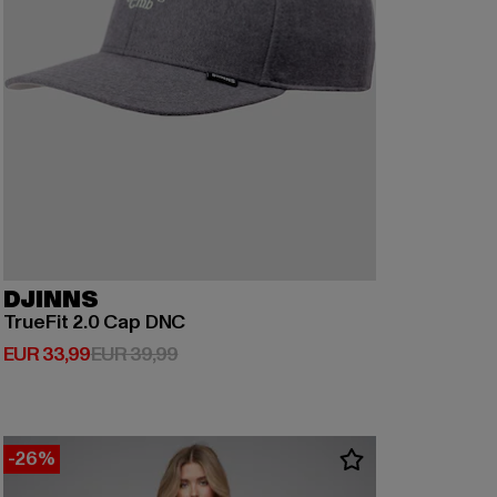
DJINNS
TrueFit 2.0 Cap DNC
Huidige prijs: EUR 33,99
Actieprijs: EUR 39,99
EUR 33,99
EUR 39,99
-26%