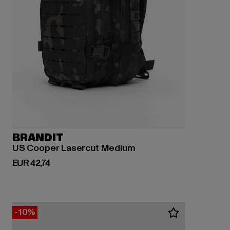
BRANDIT
US Cooper Lasercut Medium
Huidige prijs: EUR 42,74
EUR 42,74
-10%