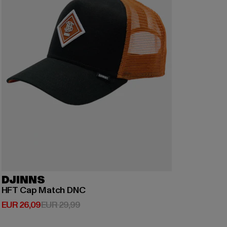
DJINNS
HFT Cap Match DNC
Huidige prijs: EUR 26,09
Actieprijs: EUR 29,99
EUR 26,09
EUR 29,99