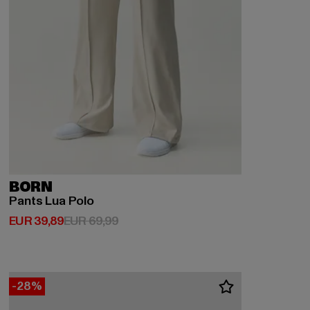
BORN
Pants Lua Polo
Huidige prijs: EUR 39,89
Actieprijs: EUR 69,99
EUR 39,89
EUR 69,99
-28%