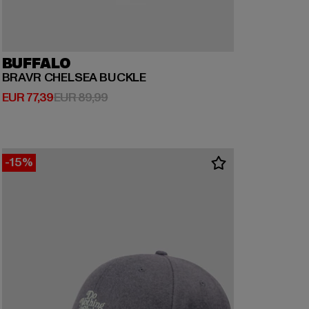
BUFFALO
BRAVR CHELSEA BUCKLE
Huidige prijs: EUR 77,39
Actieprijs: EUR 89,99
EUR 77,39
EUR 89,99
-15%