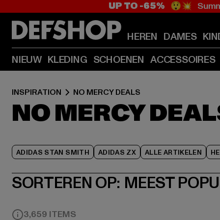
UP TO -65%
😲💥 Summe
HEREN
DAMES
KIN
NIEUW
KLEDING
SCHOENEN
ACCESSOIRES
INSPIRATION
NO MERCY DEALS
NO MERCY DEAL
ADIDAS STAN SMITH
ADIDAS ZX
ALLE ARTIKELEN
HE
SORTEREN OP:
MEEST POPU
3,659 ITEMS