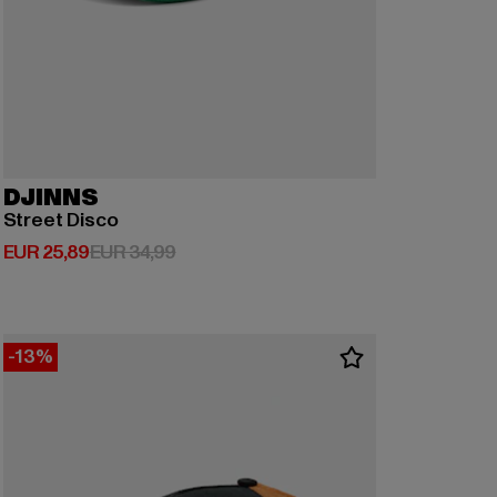
DJINNS
Street Disco
Huidige prijs: EUR 25,89
Actieprijs: EUR 34,99
EUR 25,89
EUR 34,99
-13%