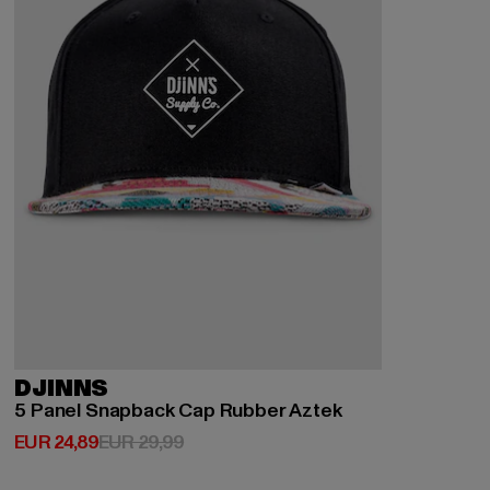
DJINNS
5 Panel Snapback Cap Rubber Aztek
Huidige prijs: EUR 24,89
Actieprijs: EUR 29,99
EUR 24,89
EUR 29,99