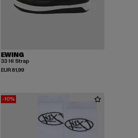
EWING
33 HI Strap
Huidige prijs: EUR 81,99
EUR 81,99
-10%