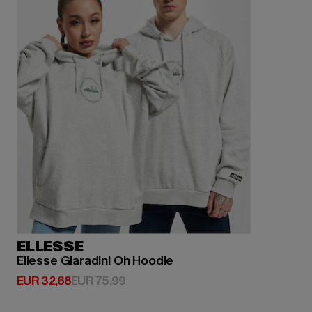
ELLESSE
Ellesse Giaradini Oh Hoodie
Huidige prijs: EUR 32,68
Actieprijs: EUR 75,99
EUR 32,68
EUR 75,99