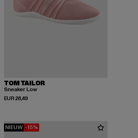
TOM TAILOR
Sneaker Low
Huidige prijs: EUR 28,49
EUR 28,49
NIEUW
-15%