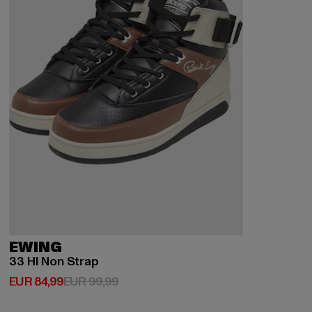
EWING
33 HI Non Strap
Huidige prijs: EUR 84,99
Actieprijs: EUR 99,99
EUR 84,99
EUR 99,99