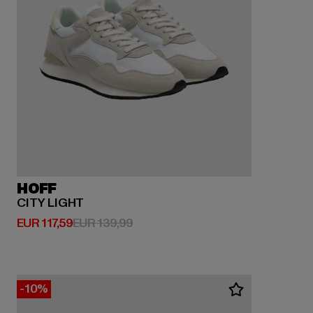
HOFF
CITY LIGHT
Huidige prijs: EUR 117,59
Actieprijs: EUR 139,99
EUR 117,59
EUR 139,99
-10%