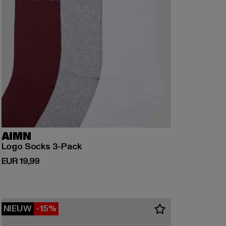
AIMN
Logo Socks 3-Pack
Huidige prijs: EUR 19,99
EUR 19,99
NIEUW
-15%