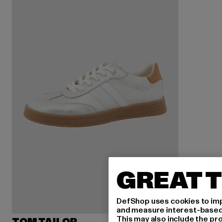
GREAT T
DefShop uses cookies to imp
and measure interest-based c
This may also include the pr