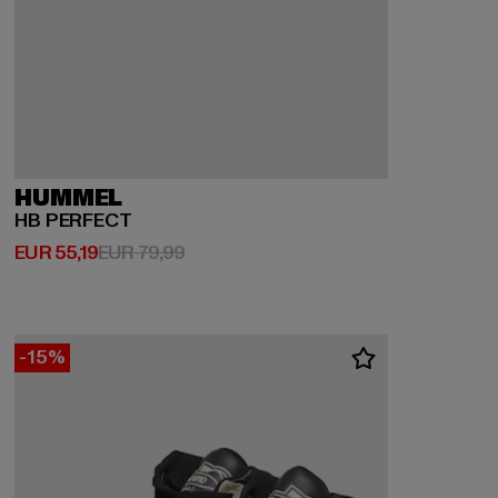
HUMMEL
HB PERFECT
Huidige prijs: EUR 55,19
Actieprijs: EUR 79,99
EUR 55,19
EUR 79,99
-15%