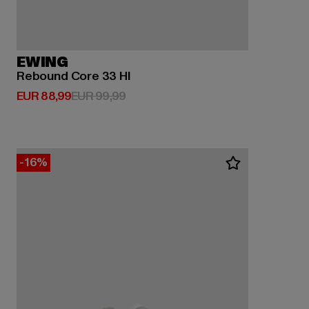
EWING
Rebound Core 33 HI
Huidige prijs: EUR 88,99
Actieprijs: EUR 99,99
EUR 88,99
EUR 99,99
-16%