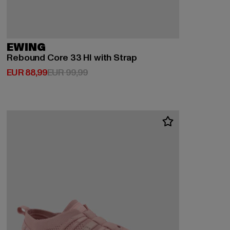
EWING
Rebound Core 33 HI with Strap
Huidige prijs: EUR 88,99
Actieprijs: EUR 99,99
EUR 88,99
EUR 99,99