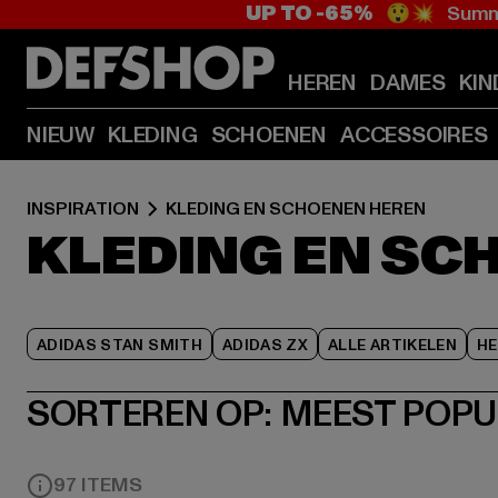
UP TO -65%
😲💥 Summe
HEREN
DAMES
KIN
NIEUW
KLEDING
SCHOENEN
ACCESSOIRES
INSPIRATION
KLEDING EN SCHOENEN HEREN
KLEDING EN SC
ADIDAS STAN SMITH
ADIDAS ZX
ALLE ARTIKELEN
HE
SORTEREN OP:
MEEST POPU
97 ITEMS