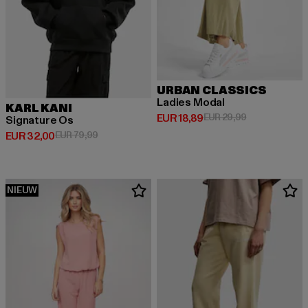
URBAN CLASSICS
Ladies Modal
KARL KANI
Huidige prijs: EUR 18,89
Actieprijs: EU
EUR 18,89
EUR 29,99
Signature Os
Huidige prijs: EUR 32,00
Actieprijs: EUR 79,99
EUR 32,00
EUR 79,99
NIEUW