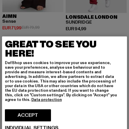
AIMN
LONSDALE LONDON
Sense
SUNDRIDGE
Huidige prijs: EUR 71,99
Actieprijs: EUR 79,99
EUR 71,99
EUR 79,99
Huidige prijs: EUR 94,99
EUR 94,99
GREAT TO SEE YOU
HERE!
NIEUW
-10%
DefShop uses cookies to improve your use experience,
save your preferences, analyse use behaviour and to
provide and measure interest-based contents and
advertising. In addition, we allow partners to extract data
or to use cookies. This may also include the processing of
your data in the USA or other countries which do not have
the EU data protection standard. If you want to change
this, click on "Custom settings". By clicking on "Accept" you
agree to this.
Data protection
ACCEPT
INDIVIDUAL SETTINGS