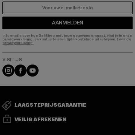
E-MAIL
AANMELDEN
Informatie over hoe DefShop met jouw gegevens omgaat, vind je in onze
privacyverklaring. Je kunt je te allen tijde kosteloos uitschrijven.
Lees de
privacyverklaring.
Visit our Instagram page:
Visit our Facebook page:
Visit our YouTube channel:
LAAGSTEPRIJSGARANTIE
VEILIG AFREKENEN