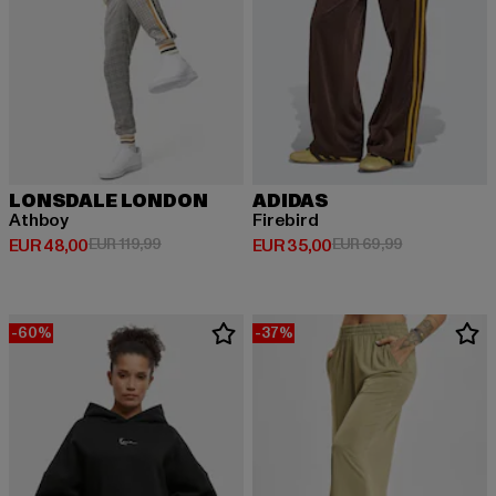
LONSDALE LONDON
ADIDAS
Athboy
Firebird
Huidige prijs: EUR 48,00
Actieprijs: EUR 119,99
Huidige prijs: EUR 35,00
Actieprijs: EU
EUR 48,00
EUR 119,99
EUR 35,00
EUR 69,99
-60%
-37%