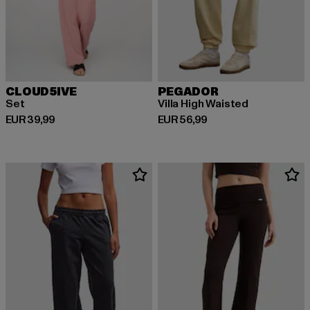
CLOUD5IVE
PEGADOR
Set
Villa High Waisted
Huidige prijs: EUR 39,99
Huidige prijs: EUR 56,99
EUR 39,99
EUR 56,99