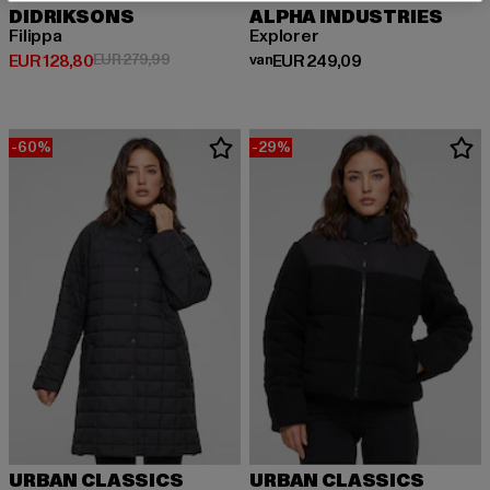
DIDRIKSONS
ALPHA INDUSTRIES
Filippa
Explorer
Huidige prijs: EUR 128,80
Actieprijs: EUR 279,99
Huidige prijs: Van EUR 249,09
EUR 128,80
EUR 279,99
van
EUR 249,09
-60%
-29%
URBAN CLASSICS
URBAN CLASSICS