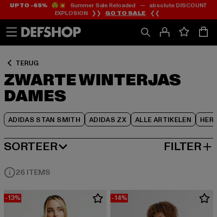
UP TO -65%
😲💥 Summer Sale Reloaded — absolute DISCOUNT
Ga
Ga
Ga
EXPLOSION ❯❯
GO TO SALE
❮❮
naar
naar
naar
Inhoud
Footer
Product
Rooster
TERUG
ZWARTE WINTERJAS
DAMES
ADIDAS STAN SMITH
ADIDAS ZX
ALLE ARTIKELEN
HER
SORTEER
FILTER
MEEST POPULAIRE
26 ITEMS
-13%
-14%