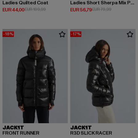
Ladies Quilted Coat
Ladies Short Sherpa Mix Puffer Jacket
Huidige prijs: EUR 44,00
Actieprijs: EUR 109,99
Huidige prijs: EUR 56,79
Actieprijs: EU
EUR 44,00
EUR 109,99
EUR 56,79
EUR 79,99
-18%
-17%
JACK1T
JACK1T
FRONT RUNNER
R3D SLICK RACER