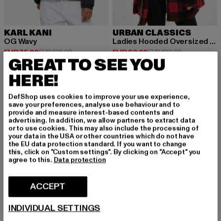
KARL KANI
URBAN CLASSICS
OG Wavy
Ladies Hooded Oversized Check Sherpa
Huidige prijs: EUR 75,39
Actieprijs: EUR 129,99
Huidige prijs: EUR 62,69
Actieprijs: E
EUR 75,39
EUR 129,99
EUR 62,69
EUR 109,99
GREAT TO SEE YOU
HERE!
-54%
DefShop uses cookies to improve your use experience,
save your preferences, analyse use behaviour and to
provide and measure interest-based contents and
advertising. In addition, we allow partners to extract data
or to use cookies. This may also include the processing of
your data in the USA or other countries which do not have
the EU data protection standard. If you want to change
this, click on "Custom settings". By clicking on "Accept" you
agree to this.
Data protection
ACCEPT
INDIVIDUAL SETTINGS