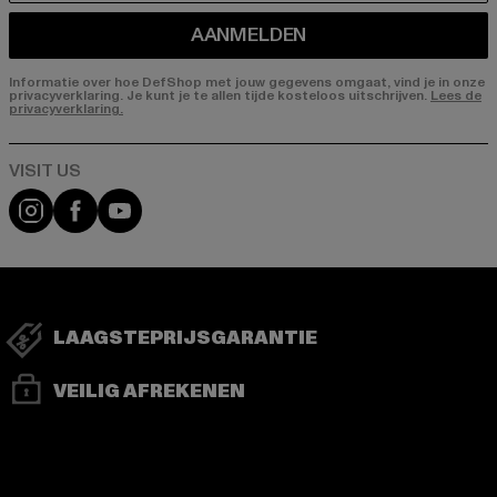
AANMELDEN
Informatie over hoe DefShop met jouw gegevens omgaat, vind je in onze
privacyverklaring. Je kunt je te allen tijde kosteloos uitschrijven.
Lees de
privacyverklaring.
Visit our Instagram page:
Visit our Facebook page:
Visit our YouTube channel:
LAAGSTEPRIJSGARANTIE
VEILIG AFREKENEN